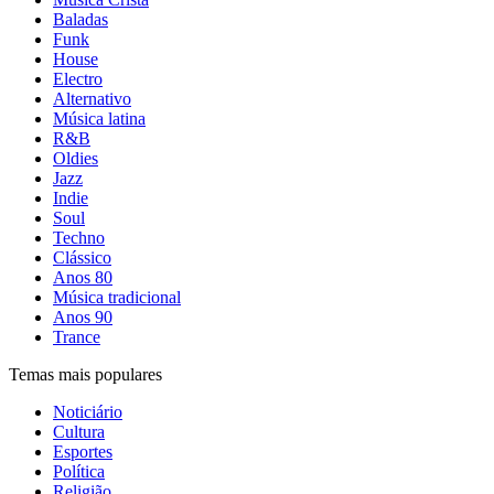
Baladas
Funk
House
Electro
Alternativo
Música latina
R&B
Oldies
Jazz
Indie
Soul
Techno
Clássico
Anos 80
Música tradicional
Anos 90
Trance
Temas mais populares
Noticiário
Cultura
Esportes
Política
Religião