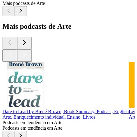
Mais podcasts de Arte
Mais podcasts de Arte
Dare to Lead by Brené Brown, Book Summary, Podcast, English
Lei
Arte, Enriquecimento individual, Ensino, Livros
Arte
Podcasts em tendência em Arte
Podcasts em tendência em Arte