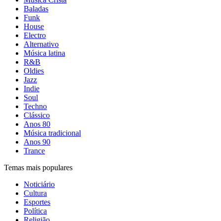
Baladas
Funk
House
Electro
Alternativo
Música latina
R&B
Oldies
Jazz
Indie
Soul
Techno
Clássico
Anos 80
Música tradicional
Anos 90
Trance
Temas mais populares
Noticiário
Cultura
Esportes
Política
Religião