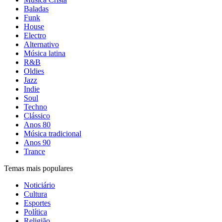
Baladas
Funk
House
Electro
Alternativo
Música latina
R&B
Oldies
Jazz
Indie
Soul
Techno
Clássico
Anos 80
Música tradicional
Anos 90
Trance
Temas mais populares
Noticiário
Cultura
Esportes
Política
Religião