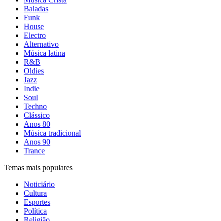
Baladas
Funk
House
Electro
Alternativo
Música latina
R&B
Oldies
Jazz
Indie
Soul
Techno
Clássico
Anos 80
Música tradicional
Anos 90
Trance
Temas mais populares
Noticiário
Cultura
Esportes
Política
Religião