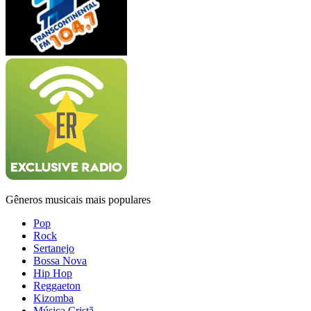
Gêneros musicais mais populares
Pop
Rock
Sertanejo
Bossa Nova
Hip Hop
Reggaeton
Kizomba
Música Cristã