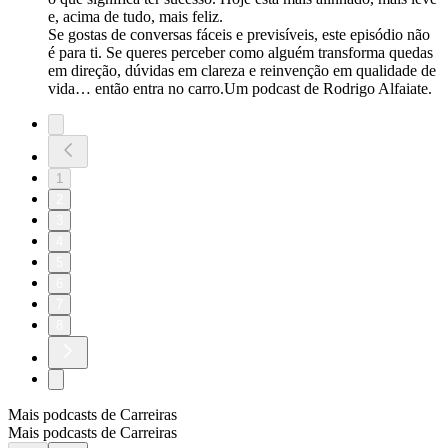
e, acima de tudo, mais feliz.
Se gostas de conversas fáceis e previsíveis, este episódio não
é para ti. Se queres perceber como alguém transforma quedas
em direção, dúvidas em clareza e reinvenção em qualidade de
vida… então entra no carro.Um podcast de Rodrigo Alfaiate.
1
2
3
4
5
6
7
8
Mais podcasts de Carreiras
Mais podcasts de Carreiras