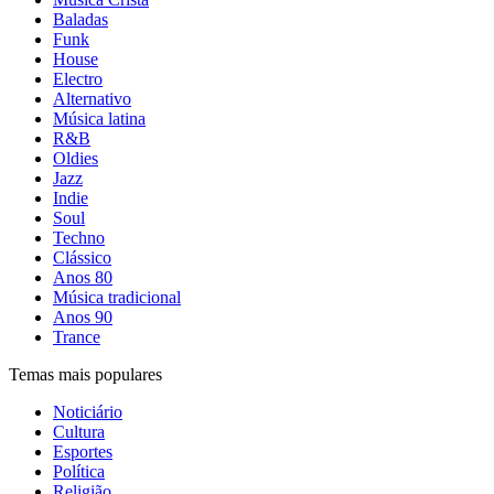
Baladas
Funk
House
Electro
Alternativo
Música latina
R&B
Oldies
Jazz
Indie
Soul
Techno
Clássico
Anos 80
Música tradicional
Anos 90
Trance
Temas mais populares
Noticiário
Cultura
Esportes
Política
Religião