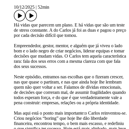
10/12/2025
|
52min
Há vidas que parecem um plano. E há vidas que são um teste
de stress constante. A do Carlos já foi as duas e pagou o preço
por cada decisão difícil que tomou.
Empreendedor, gestor, mentor, e alguém que já viveu o lado
bom e o lado negro de criar negócios, liderar equipas e tomar
decisões que mudam vidas. O Carlos tem aquela característica
rara: fala dos seus erros com a mesma clareza com que fala
dos seus sucessos.
Neste episódio, entramos nas escolhas que o fizeram crescer,
nas que quase o partiram, e nas que ainda hoje lhe lembram
quem não quer voltar a ser. Falamos de dívidas emocionais,
de decisões que correram mal, de assumir fragilidades quando
todos esperam força, e do que é que verdadeiramente vale a
pena construir: empresas, relações ou a própria identidade.
Mas aqui está o ponto mais importante:o Carlos reinventou-se.
Criou negócios “boring” que hoje lhe dão liberdade
financeira, encontrou tempo, o bem mais escasso, e redefiniu
o que significa ter sucesso. Hoje está mais alinhado, mais leve