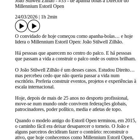
João Stilwell Zilhão - #33 - de apanha bolas a Director do
Millennium Estoril Open
24/03/2026
|
1h 2min
O convidado de hoje começou como apanha-bolas… e hoje
lidera o Millennium Estoril Open: João Stilwell Zilhão.
Há pessoas que aparecem no centro do palco. E há pessoas
que passam a vida a construir o palco onde os outros brilham.
O João Stilwell Zilhão é um desses casos. Estudou Direito…
mas percebeu cedo que não queria passar a vida num
escritório. Preferia construir eventos, projetos e experiências à
escala internacional.
Hoje, depois de mais de 25 anos no desporto profissional,
move-se num mundo onde convivem federações globais,
patrocinadores, poder político, media e atletas de topo.
Quando o modelo antigo do Estoril Open terminou, em 2015,
o caminho fácil era deixar desaparecer o torneio. O João e
alguns parceiros decidiram fazer o contrário: reconstruir o
ativo, que hoje conhecemos como Millennium Estoril Open,