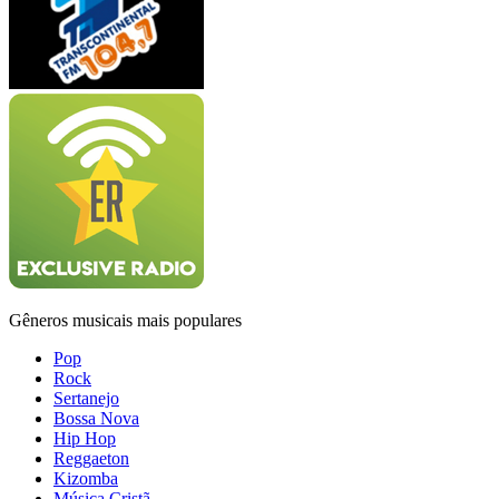
Gêneros musicais mais populares
Pop
Rock
Sertanejo
Bossa Nova
Hip Hop
Reggaeton
Kizomba
Música Cristã