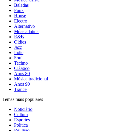
Baladas
Funk
House
Electro
Alternativo
Música latina
R&B
Oldies
Jazz
Indie
Soul
Techno
Clássico
Anos 80
Música tradicional
Anos 90
Trance
Temas mais populares
Noticiário
Cultura
Esportes
Política
Religião