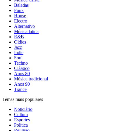
Baladas
Funk
House
Electro
Alternativo
Música latina
R&B
Oldies
Jazz
Indie
Soul
Techno
Clássico
Anos 80
Música tradicional
Anos 90
Trance
Temas mais populares
Noticiário
Cultura
Esportes
Política
Religião