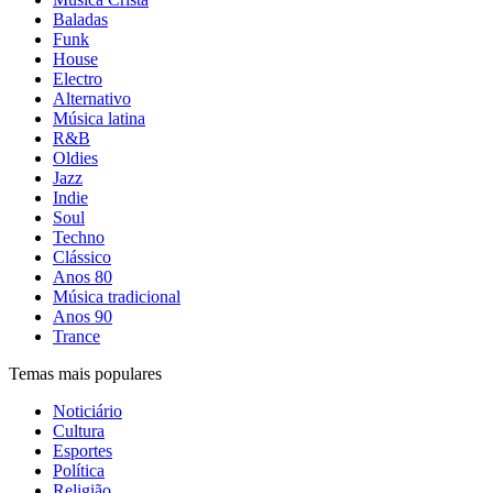
Baladas
Funk
House
Electro
Alternativo
Música latina
R&B
Oldies
Jazz
Indie
Soul
Techno
Clássico
Anos 80
Música tradicional
Anos 90
Trance
Temas mais populares
Noticiário
Cultura
Esportes
Política
Religião