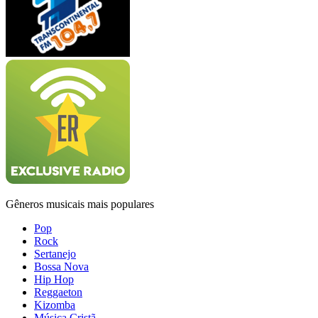
Gêneros musicais mais populares
Pop
Rock
Sertanejo
Bossa Nova
Hip Hop
Reggaeton
Kizomba
Música Cristã