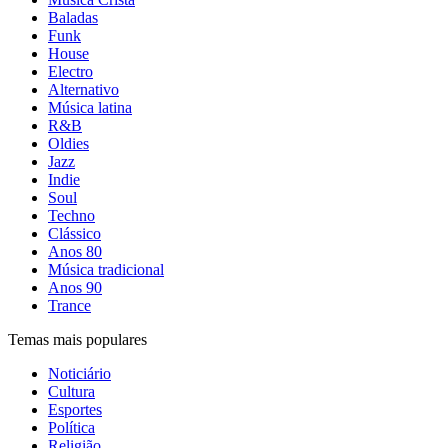
Baladas
Funk
House
Electro
Alternativo
Música latina
R&B
Oldies
Jazz
Indie
Soul
Techno
Clássico
Anos 80
Música tradicional
Anos 90
Trance
Temas mais populares
Noticiário
Cultura
Esportes
Política
Religião