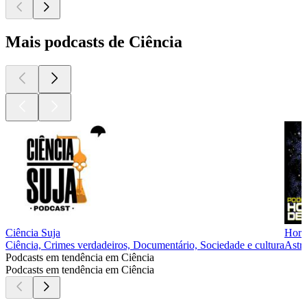
Mais podcasts de Ciência
Ciência Suja
Hori
Ciência, Crimes verdadeiros, Documentário, Sociedade e cultura
Astr
Podcasts em tendência em Ciência
Podcasts em tendência em Ciência