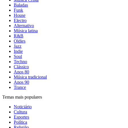
Baladas
Funk
House
Electro
Alternativo
Música latina
R&B
Oldies
Jazz
Indie
Soul
Techno
Clássico
Anos 80
Música tradicional
Anos 90
Trance
Temas mais populares
Noticiário
Cultura
Esportes
Política
Religião