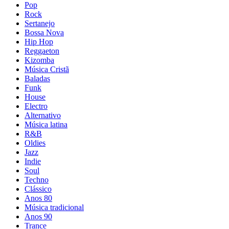
Pop
Rock
Sertanejo
Bossa Nova
Hip Hop
Reggaeton
Kizomba
Música Cristã
Baladas
Funk
House
Electro
Alternativo
Música latina
R&B
Oldies
Jazz
Indie
Soul
Techno
Clássico
Anos 80
Música tradicional
Anos 90
Trance