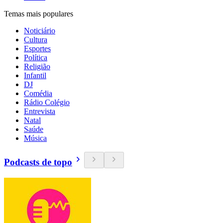
Temas mais populares
Noticiário
Cultura
Esportes
Política
Religião
Infantil
DJ
Comédia
Rádio Colégio
Entrevista
Natal
Saúde
Música
Podcasts de topo