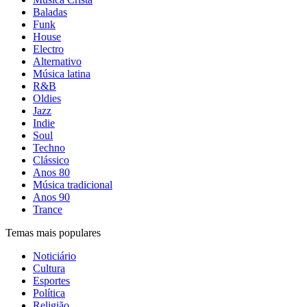
Baladas
Funk
House
Electro
Alternativo
Música latina
R&B
Oldies
Jazz
Indie
Soul
Techno
Clássico
Anos 80
Música tradicional
Anos 90
Trance
Temas mais populares
Noticiário
Cultura
Esportes
Política
Religião