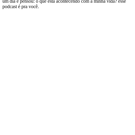
um dia e pensou: o que está acontecendo com a minha vida? esse
podcast é pra você.
Site de podcast