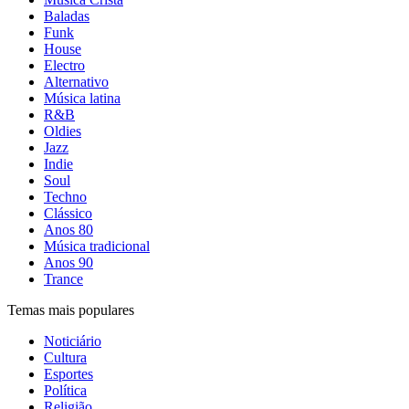
Baladas
Funk
House
Electro
Alternativo
Música latina
R&B
Oldies
Jazz
Indie
Soul
Techno
Clássico
Anos 80
Música tradicional
Anos 90
Trance
Temas mais populares
Noticiário
Cultura
Esportes
Política
Religião