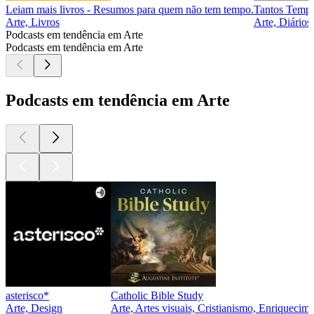
Leiam mais livros - Resumos para quem não tem tempo.
Tantos Tempo
Arte, Livros
Arte, Diários
Podcasts em tendência em Arte
Podcasts em tendência em Arte
Podcasts em tendência em Arte
asterisco*
Catholic Bible Study
Arte, Design
Arte, Artes visuais, Cristianismo, Enriquecime