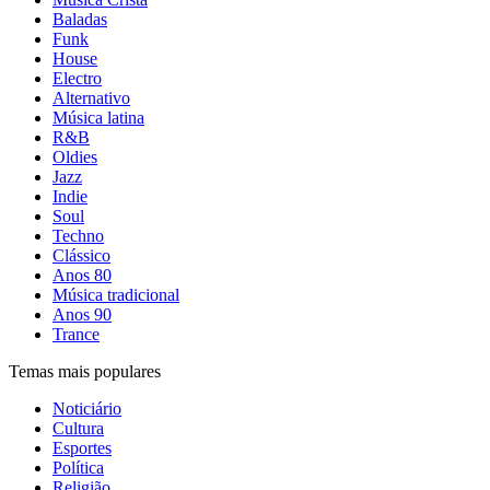
Baladas
Funk
House
Electro
Alternativo
Música latina
R&B
Oldies
Jazz
Indie
Soul
Techno
Clássico
Anos 80
Música tradicional
Anos 90
Trance
Temas mais populares
Noticiário
Cultura
Esportes
Política
Religião