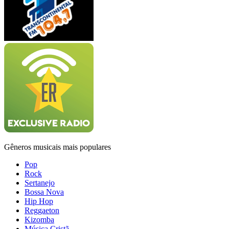
Gêneros musicais mais populares
Pop
Rock
Sertanejo
Bossa Nova
Hip Hop
Reggaeton
Kizomba
Música Cristã