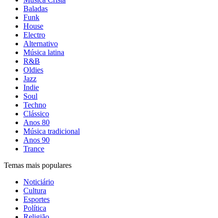
Baladas
Funk
House
Electro
Alternativo
Música latina
R&B
Oldies
Jazz
Indie
Soul
Techno
Clássico
Anos 80
Música tradicional
Anos 90
Trance
Temas mais populares
Noticiário
Cultura
Esportes
Política
Religião