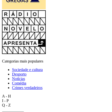
Categorias mais populares
Sociedade e cultura
Desporto
Notícias
Comédia
Crimes verdadeiros
A - H
I - P
Q - Z