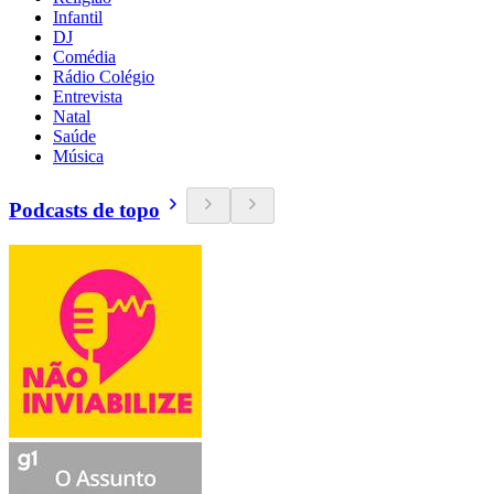
Infantil
DJ
Comédia
Rádio Colégio
Entrevista
Natal
Saúde
Música
Podcasts de topo