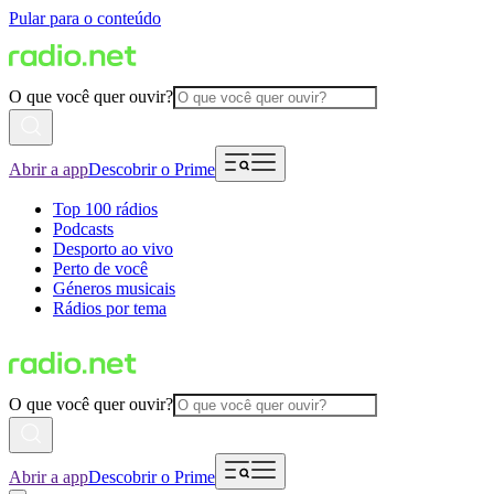
Pular para o conteúdo
O que você quer ouvir?
Abrir a app
Descobrir o Prime
Top 100 rádios
Podcasts
Desporto ao vivo
Perto de você
Géneros musicais
Rádios por tema
O que você quer ouvir?
Abrir a app
Descobrir o Prime