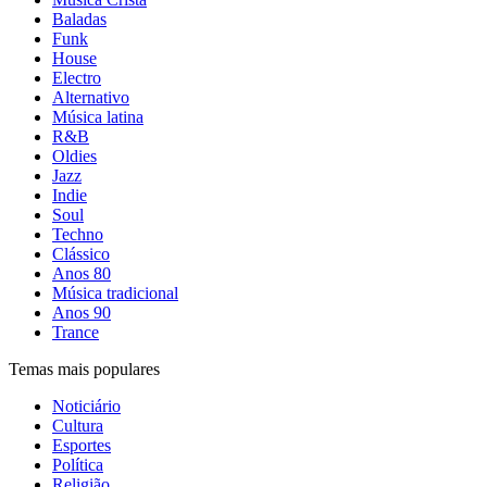
Baladas
Funk
House
Electro
Alternativo
Música latina
R&B
Oldies
Jazz
Indie
Soul
Techno
Clássico
Anos 80
Música tradicional
Anos 90
Trance
Temas mais populares
Noticiário
Cultura
Esportes
Política
Religião