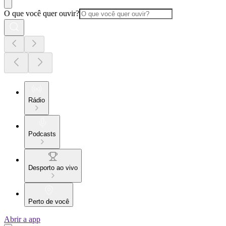
O que você quer ouvir?
Rádio
Podcasts
Desporto ao vivo
Perto de você
Abrir a app