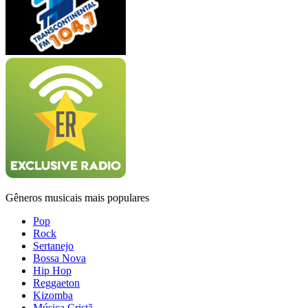
Gêneros musicais mais populares
Pop
Rock
Sertanejo
Bossa Nova
Hip Hop
Reggaeton
Kizomba
Música Cristã