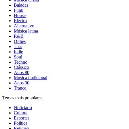
Baladas
Funk
House
Electro
Alternativo
Música latina
R&B
Oldies
Jazz
Indie
Soul
Techno
Clássico
Anos 80
Música tradicional
Anos 90
Trance
Temas mais populares
Noticiário
Cultura
Esportes
Política
Religião