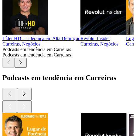
Líder HD - Liderança em Alta Definição
Revolut Insider
Luga
Carreiras, Negócios
Carreiras, Negócios
Carre
Podcasts em tendência em Carreiras
Podcasts em tendência em Carreiras
Podcasts em tendência em Carreiras