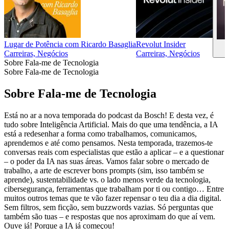
Lugar de Potência com Ricardo Basaglia
Revolut Insider
C
Carreiras, Negócios
Carreiras, Negócios
Sobre Fala-me de Tecnologia
Sobre Fala-me de Tecnologia
Sobre Fala-me de Tecnologia
Está no ar a nova temporada do podcast da Bosch! E desta vez, é
tudo sobre Inteligência Artificial. Mais do que uma tendência, a IA
está a redesenhar a forma como trabalhamos, comunicamos,
aprendemos e até como pensamos. Nesta temporada, trazemos-te
conversas reais com especialistas que estão a aplicar – e a questionar
– o poder da IA nas suas áreas. Vamos falar sobre o mercado de
trabalho, a arte de escrever bons prompts (sim, isso também se
aprende), sustentabilidade vs. o lado menos verde da tecnologia,
cibersegurança, ferramentas que trabalham por ti ou contigo… Entre
muitos outros temas que te vão fazer repensar o teu dia a dia digital.
Sem filtros, sem ficção, sem buzzwords vazias. Só perguntas que
também são tuas – e respostas que nos aproximam do que aí vem.
Ouve já! Porque a IA já começou!