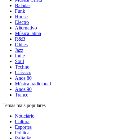
Baladas
Funk
House
Electro
Alternativo
Música latina
R&B
Oldies
Jazz
Indie
Soul
Techno
Clássico
Anos 80
Música tradicional
Anos 90
Trance
Temas mais populares
Noticiário
Cultura
Esportes
Política
Religião