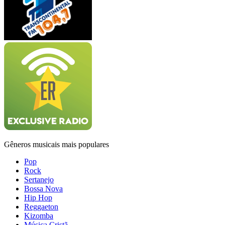
Gêneros musicais mais populares
Pop
Rock
Sertanejo
Bossa Nova
Hip Hop
Reggaeton
Kizomba
Música Cristã