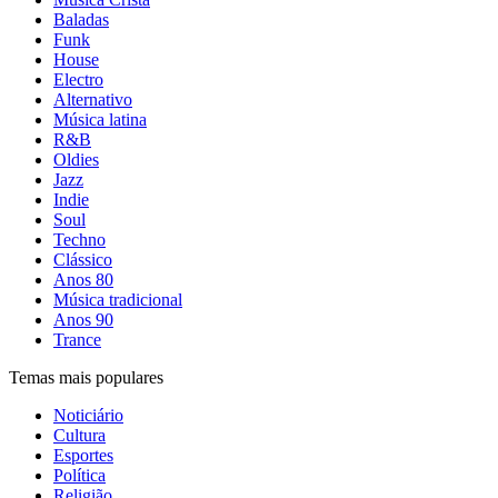
Baladas
Funk
House
Electro
Alternativo
Música latina
R&B
Oldies
Jazz
Indie
Soul
Techno
Clássico
Anos 80
Música tradicional
Anos 90
Trance
Temas mais populares
Noticiário
Cultura
Esportes
Política
Religião