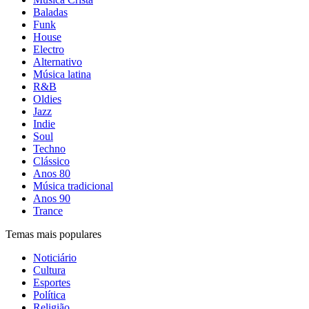
Baladas
Funk
House
Electro
Alternativo
Música latina
R&B
Oldies
Jazz
Indie
Soul
Techno
Clássico
Anos 80
Música tradicional
Anos 90
Trance
Temas mais populares
Noticiário
Cultura
Esportes
Política
Religião