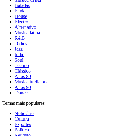
Baladas
Funk
House
Electro
Alternativo
Música latina
R&B
Oldies
Jazz
Indie
Soul
Techno
Clássico
Anos 80
Música tradicional
Anos 90
Trance
Temas mais populares
Noticiário
Cultura
Esportes
Política
Religião