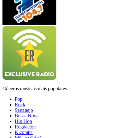
Gêneros musicais mais populares
Pop
Rock
Sertanejo
Bossa Nova
Hip Hop
Reggaeton
Kizomba
Música Cristã