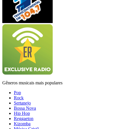
Gêneros musicais mais populares
Pop
Rock
Sertanejo
Bossa Nova
Hip Hop
Reggaeton
Kizomba
Música Cristã