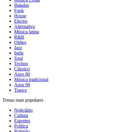
Baladas
Funk
House
Electro
Alternativo
Música latina
R&B
Oldies
Jazz
Indie
Soul
Techno
Clássico
Anos 80
Música tradicional
Anos 90
Trance
Temas mais populares
Noticiário
Cultura
Esportes
Política
Religião