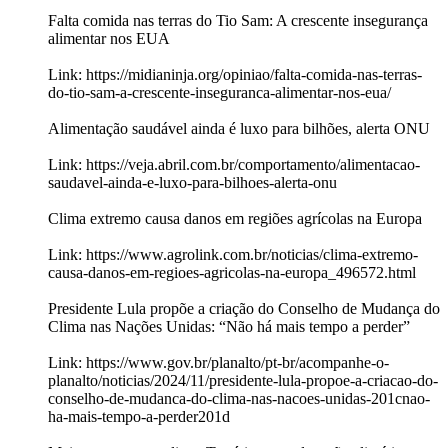
Falta comida nas terras do Tio Sam: A crescente insegurança
alimentar nos EUA
Link: https://midianinja.org/opiniao/falta-comida-nas-terras-
do-tio-sam-a-crescente-inseguranca-alimentar-nos-eua/
Alimentação saudável ainda é luxo para bilhões, alerta ONU
Link: https://veja.abril.com.br/comportamento/alimentacao-
saudavel-ainda-e-luxo-para-bilhoes-alerta-onu
Clima extremo causa danos em regiões agrícolas na Europa
Link: https://www.agrolink.com.br/noticias/clima-extremo-
causa-danos-em-regioes-agricolas-na-europa_496572.html
Presidente Lula propõe a criação do Conselho de Mudança do
Clima nas Nações Unidas: “Não há mais tempo a perder”
Link: https://www.gov.br/planalto/pt-br/acompanhe-o-
planalto/noticias/2024/11/presidente-lula-propoe-a-criacao-do-
conselho-de-mudanca-do-clima-nas-nacoes-unidas-201cnao-
ha-mais-tempo-a-perder201d