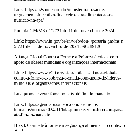
Link: https://p2saude.com.br/ministerio-da-saude-
regulamenta-incentivo-financeiro-para-alimentacao-e-
nutricao-na-aps/
Portaria GM/MS nº 5.721 de 11 de novembro de 2024
Link: https://www.in.gov.br/en/web/dou/-/portaria-gm/ms-n-
5.721-de-11-de-novembro-de-2024-596289126
Aliança Global Contra a Fome e a Pobreza é criada com
apoio de líderes mundiais e organizações internacionais
Link: https://www.g20.org/pt-br/noticias/alianca-global-
contra-a-fome-e-a-pobreza-e-criada-com-apoio-de-lideres-
mundiais-e-organizacoes-internacionais
Lula promete zerar fome no país até fim do mandato
Link: https://agenciabrasil.ebc.com.br/direitos-
humanos/noticia/2024-11/lula-promete-zerar-fome-no-pais-
ate-fim-do-mandato
Brasil: Combate à fome e insegurança alimentar no contexto
atual