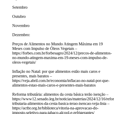
Setembro
Outubro
Novembro
Dezembro:
Preços de Alimentos no Mundo Atingem Máxima em 19
Meses com Impulso de Óleos Vegetais –
https://forbes.com.br/forbesagro/2024/12/precos-de-alimentos-
no-mundo-atingem-maxima-em-19-meses-com-impulso-de-
oleos-vegetais/
Inflação no Natal: por que alimentos estão mais caros e
presentes, mais baratos –
https://veja.abril.com.br/economia/inflacao-no-natal-por-que-
alimentos-estao-mais-caros-e-presentes-mais-baratos
Reforma tributária: alimentos da cesta básica terão isenção –
https://www12.senado.leg.br/noticias/materias/2024/12/16/refo
tributaria-alimentos-da-cesta-basica-terao-isencao-veja-lista –
https://actbr.org.br/biblioteca/vitoria-na-aprovacao-do-
imposto-seletivo-para-tabaco-alcool-e-refrigerantes/