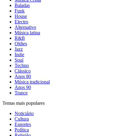
Baladas
Funk
House
Electro
Alternativo
Música latina
R&B
Oldies
Jazz
Indie
Soul
Techno
Clássico
Anos 80
Música tradicional
Anos 90
Trance
Temas mais populares
Noticiário
Cultura
Esportes
Política
Religião