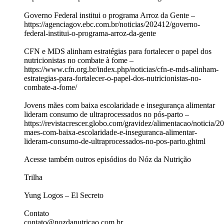
Governo Federal institui o programa Arroz da Gente –
https://agenciagov.ebc.com.br/noticias/202412/governo-
federal-institui-o-programa-arroz-da-gente
CFN e MDS alinham estratégias para fortalecer o papel dos
nutricionistas no combate à fome –
https://www.cfn.org.br/index.php/noticias/cfn-e-mds-alinham-
estrategias-para-fortalecer-o-papel-dos-nutricionistas-no-
combate-a-fome/
Jovens mães com baixa escolaridade e insegurança alimentar
lideram consumo de ultraprocessados no pós-parto –
https://revistacrescer.globo.com/gravidez/alimentacao/noticia/2
maes-com-baixa-escolaridade-e-inseguranca-alimentar-
lideram-consumo-de-ultraprocessados-no-pos-parto.ghtml
Acesse também outros episódios do Nóz da Nutrição
Trilha
Yung Logos – El Secreto
Contato
contato@nozdanutricao.com.br