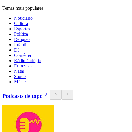
Temas mais populares
Noticiário
Cultura
Esportes
Política
Religião
Infantil
DJ
Comédia
Rádio Colégio
Entrevista
Natal
Saúde
Música
Podcasts de topo