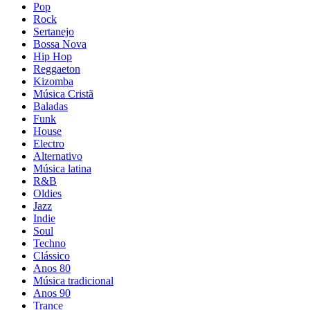
Pop
Rock
Sertanejo
Bossa Nova
Hip Hop
Reggaeton
Kizomba
Música Cristã
Baladas
Funk
House
Electro
Alternativo
Música latina
R&B
Oldies
Jazz
Indie
Soul
Techno
Clássico
Anos 80
Música tradicional
Anos 90
Trance