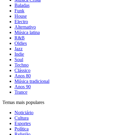
Baladas
Funk
House
Electro
Alternativo
Música latina
R&B
Oldies
Jazz
Indie
Soul
Techno
Clássico
Anos 80
Música tradicional
Anos 90
Trance
Temas mais populares
Noticiário
Cultura
Esportes
Política
Religião