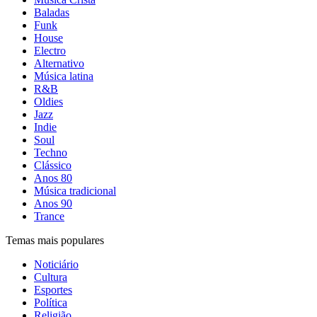
Baladas
Funk
House
Electro
Alternativo
Música latina
R&B
Oldies
Jazz
Indie
Soul
Techno
Clássico
Anos 80
Música tradicional
Anos 90
Trance
Temas mais populares
Noticiário
Cultura
Esportes
Política
Religião