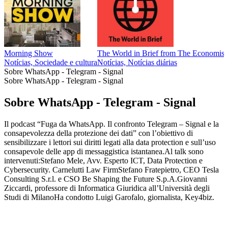
Morning Show
The World in Brief from The Economist
Notícias, Sociedade e cultura
Notícias, Notícias diárias
Sobre WhatsApp - Telegram - Signal
Sobre WhatsApp - Telegram - Signal
Sobre WhatsApp - Telegram - Signal
Il podcast “Fuga da WhatsApp. Il confronto Telegram – Signal e la
consapevolezza della protezione dei dati” con l’obiettivo di
sensibilizzare i lettori sui diritti legati alla data protection e sull’uso
consapevole delle app di messaggistica istantanea.Al talk sono
intervenuti:Stefano Mele, Avv. Esperto ICT, Data Protection e
Cybersecurity. Carnelutti Law FirmStefano Fratepietro, CEO Tesla
Consulting S.r.l. e CSO Be Shaping the Future S.p.A.Giovanni
Ziccardi, professore di Informatica Giuridica all’Università degli
Studi di MilanoHa condotto Luigi Garofalo, giornalista, Key4biz.
Site de podcast