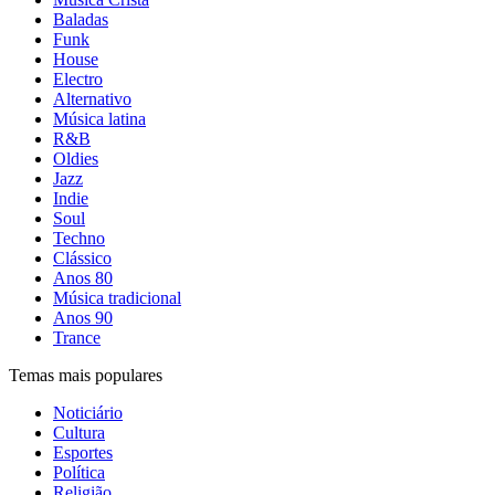
Baladas
Funk
House
Electro
Alternativo
Música latina
R&B
Oldies
Jazz
Indie
Soul
Techno
Clássico
Anos 80
Música tradicional
Anos 90
Trance
Temas mais populares
Noticiário
Cultura
Esportes
Política
Religião