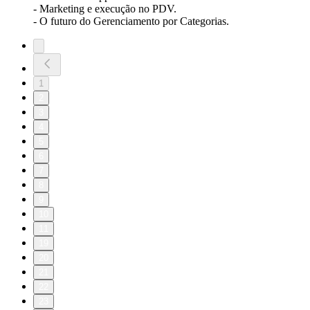
- Marketing e execução no PDV.
- O futuro do Gerenciamento por Categorias.
1
2
3
4
5
6
7
8
9
10
11
19
20
21
22
23