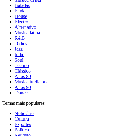
Baladas
Funk
House
Electro
Alternativo
Música latina
R&B
Oldies
Jazz
Indie
Soul
Techno
Clássico
Anos 80
Música tradicional
Anos 90
Trance
Temas mais populares
Noticiário
Cultura
Esportes
Política
Religião