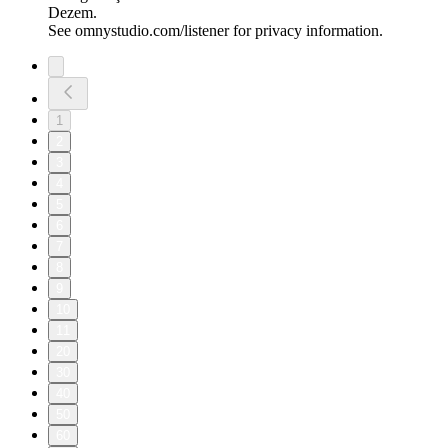
Dezem.
See omnystudio.com/listener for privacy information.
1
2
3
4
5
6
7
8
9
10
11
20
30
40
50
60