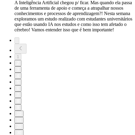
A Inteligência Artificial chegou p/ ficar. Mas quando ela passa
de uma ferramenta de apoio e começa a atrapalhar nossos
conhecimentos e processos de aprendizagem?! Nesta semana
exploramos um estudo realizado com estudantes universitários
que estão usando IA nos estudos e como isso tem afetado o
cérebro! Vamos entender isso que é bem importante!
1
2
3
4
5
6
7
8
9
10
11
20
30