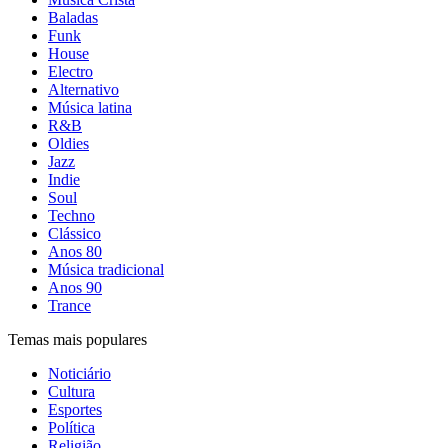
Baladas
Funk
House
Electro
Alternativo
Música latina
R&B
Oldies
Jazz
Indie
Soul
Techno
Clássico
Anos 80
Música tradicional
Anos 90
Trance
Temas mais populares
Noticiário
Cultura
Esportes
Política
Religião