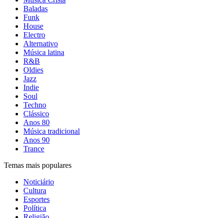
Baladas
Funk
House
Electro
Alternativo
Música latina
R&B
Oldies
Jazz
Indie
Soul
Techno
Clássico
Anos 80
Música tradicional
Anos 90
Trance
Temas mais populares
Noticiário
Cultura
Esportes
Política
Religião