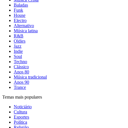
Baladas
Funk
House
Electro
Alternativo
Música latina
R&B
Oldies
Jazz
Indie
Soul
Techno
Clássico
Anos 80
Música tradicional
Anos 90
Trance
Temas mais populares
Noticiário
Cultura
Esportes
Política
Religião