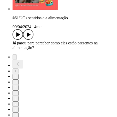
#61♡Os sentidos e a alimentação
09/04/2024
|
4min
Já parou para perceber como eles estão presentes na
alimentação?
1
2
3
4
5
6
7
8
9