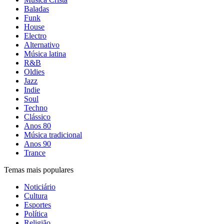
Baladas
Funk
House
Electro
Alternativo
Música latina
R&B
Oldies
Jazz
Indie
Soul
Techno
Clássico
Anos 80
Música tradicional
Anos 90
Trance
Temas mais populares
Noticiário
Cultura
Esportes
Política
Religião