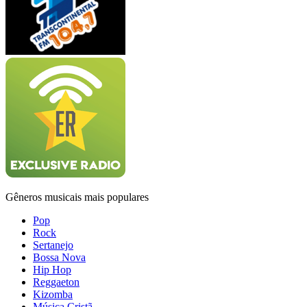
Gêneros musicais mais populares
Pop
Rock
Sertanejo
Bossa Nova
Hip Hop
Reggaeton
Kizomba
Música Cristã