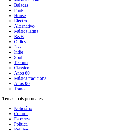
Baladas
Funk
House
Electro
Alternativo
Música latina
R&B
Oldies
Jazz
Indie
Soul
Techno
Clássico
Anos 80
Música tradicional
Anos 90
Trance
Temas mais populares
Noticiário
Cultura
Esportes
Política
Religião