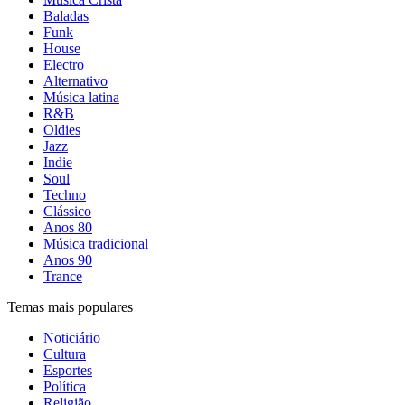
Baladas
Funk
House
Electro
Alternativo
Música latina
R&B
Oldies
Jazz
Indie
Soul
Techno
Clássico
Anos 80
Música tradicional
Anos 90
Trance
Temas mais populares
Noticiário
Cultura
Esportes
Política
Religião