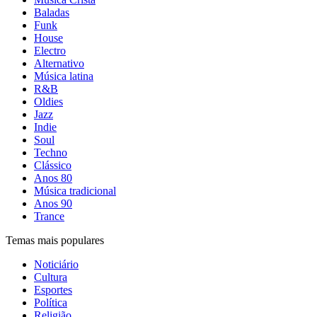
Baladas
Funk
House
Electro
Alternativo
Música latina
R&B
Oldies
Jazz
Indie
Soul
Techno
Clássico
Anos 80
Música tradicional
Anos 90
Trance
Temas mais populares
Noticiário
Cultura
Esportes
Política
Religião