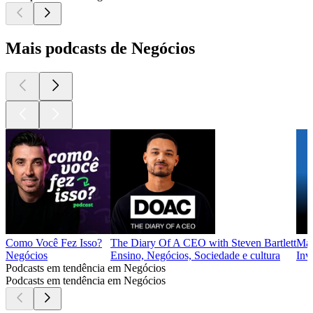
Mais podcasts de Negócios
Como Você Fez Isso?
The Diary Of A CEO with Steven Bartlett
Mar
Negócios
Ensino, Negócios, Sociedade e cultura
Inv
Podcasts em tendência em Negócios
Podcasts em tendência em Negócios