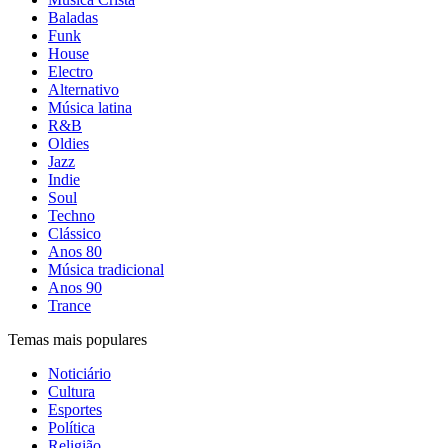
Baladas
Funk
House
Electro
Alternativo
Música latina
R&B
Oldies
Jazz
Indie
Soul
Techno
Clássico
Anos 80
Música tradicional
Anos 90
Trance
Temas mais populares
Noticiário
Cultura
Esportes
Política
Religião