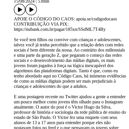
15/08/2024
|
53min
APOIE O CÓDIGO DO CAOS: apoia.se/codigodocaos
CONTRIBUIÇÃO VIA PIX:
https://nubank.com.br/pagar/185xn/SSdML7T4By
Se você tem filhos ou convive com crianças e adolescentes,
talvez você já tenha percebido que a relação deles com redes
sociais é bem diferente da nossa. Ao contrário dos millennials
e uma parte da geração Z, que pegaram o começo das redes
sociais e o desenvolvimento das mídias digitais, os mais
jovens foram jogados à força na lógica inescapável dos
algoritmos das plataformas digitais. Tanto é que, como eu
tenho abordado aqui no Código Caos, há inúmeras evidências
de como as mídias digitais podem ser mais prejudiciais à
crianças e adolescentes do que a adultos.
E uma postagem recente no Twitter ajudou a gente a entender
um pouco melhor como jovens têm olhado para o Instagram
atualmente. O autor do post é o Victor Hugo da Silva,
professor de história e sociologia da rede pública de ensino do
estado de São Paulo. O Victor fez uma enquete com seus
alunos de 13 a 17 anos para entender porque eles não
postavam fotos no feed e o que pensavam os jovens sobre