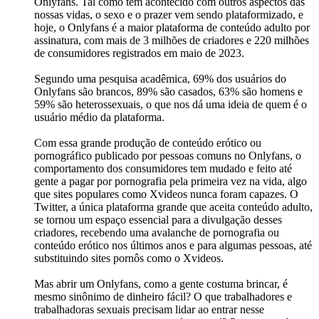
Onlyfans. Tal como tem acontecido com outros aspectos das
nossas vidas, o sexo e o prazer vem sendo plataformizado, e
hoje, o Onlyfans é a maior plataforma de conteúdo adulto por
assinatura, com mais de 3 milhões de criadores e 220 milhões
de consumidores registrados em maio de 2023.
Segundo uma pesquisa acadêmica, 69% dos usuários do
Onlyfans são brancos, 89% são casados, 63% são homens e
59% são heterossexuais, o que nos dá uma ideia de quem é o
usuário médio da plataforma.
Com essa grande produção de conteúdo erótico ou
pornográfico publicado por pessoas comuns no Onlyfans, o
comportamento dos consumidores tem mudado e feito até
gente a pagar por pornografia pela primeira vez na vida, algo
que sites populares como Xvideos nunca foram capazes. O
Twitter, a única plataforma grande que aceita conteúdo adulto,
se tornou um espaço essencial para a divulgação desses
criadores, recebendo uma avalanche de pornografia ou
conteúdo erótico nos últimos anos e para algumas pessoas, até
substituindo sites pornôs como o Xvideos.
Mas abrir um Onlyfans, como a gente costuma brincar, é
mesmo sinônimo de dinheiro fácil? O que trabalhadores e
trabalhadoras sexuais precisam lidar ao entrar nesse