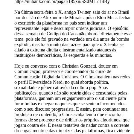
https://nubank.com.br/pagar/185xn/SSdML7T4By
Na última sexta-feira o X, antigo Twitter, saiu do ar no Brasil
por decisão de Alexandre de Morais após o Elon Musk fechar
o escritório da plataforma no país sem indicar um
representante legal e descumprir ordens judiciais. O episódio
dessa semana de Código do Caos não aborda diretamente esse
tema, pois ele foi gravado na verdade um dia antes da bomba
explodir, mas trata muito das razões para que o X tenha se
aliado à extrema direita e instrumentalizado ataques às
instituições democráticas, às esquerda e às minorias.
Hoje eu converso com o Christian Gonzatti, doutor em
Comunicação, professor e coordenador do curso de
Comunicação Digital da Unisinos. O Chris mantém nas redes
o perfil Diversidade Nerd, no qual aborda política,
sexualidade e gênero através da cultura pop. Suas
publicações, quando não são restringidas e censuradas pelas
plataformas, ganham um engajamento alto o suficiente para
furar bolhas e chegar naqueles que se sentem incomodados
com o seu discurso progressista. E assim, para continuar sua
produção de conteúdo, o Chris acaba tendo que encontrar
formas de se proteger e de driblar os próprios algoritmos, que
jogam contra ele. E nessa tentativa de nadar contra a corrente
do engajamento e das diretrizes das plataformas, fica evidente