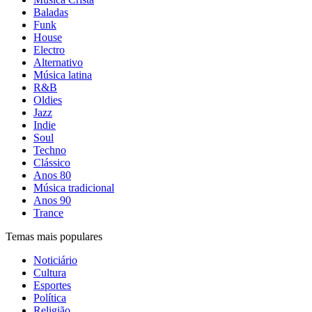
Baladas
Funk
House
Electro
Alternativo
Música latina
R&B
Oldies
Jazz
Indie
Soul
Techno
Clássico
Anos 80
Música tradicional
Anos 90
Trance
Temas mais populares
Noticiário
Cultura
Esportes
Política
Religião