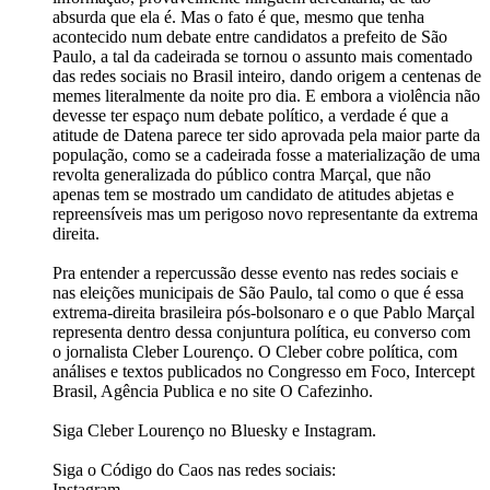
absurda que ela é. Mas o fato é que, mesmo que tenha
acontecido num debate entre candidatos a prefeito de São
Paulo, a tal da cadeirada se tornou o assunto mais comentado
das redes sociais no Brasil inteiro, dando origem a centenas de
memes literalmente da noite pro dia. E embora a violência não
devesse ter espaço num debate político, a verdade é que a
atitude de Datena parece ter sido aprovada pela maior parte da
população, como se a cadeirada fosse a materialização de uma
revolta generalizada do público contra Marçal, que não
apenas tem se mostrado um candidato de atitudes abjetas e
repreensíveis mas um perigoso novo representante da extrema
direita.
Pra entender a repercussão desse evento nas redes sociais e
nas eleições municipais de São Paulo, tal como o que é essa
extrema-direita brasileira pós-bolsonaro e o que Pablo Marçal
representa dentro dessa conjuntura política, eu converso com
o jornalista Cleber Lourenço. O Cleber cobre política, com
análises e textos publicados no Congresso em Foco, Intercept
Brasil, Agência Publica e no site O Cafezinho.
Siga Cleber Lourenço no Bluesky e Instagram.
Siga o Código do Caos nas redes sociais:
Instagram