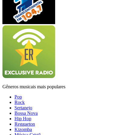
Gêneros musicais mais populares
Pop
Rock
Sertanejo
Bossa Nova
Hip Hop
Reggaeton
Kizomba
Música Cristã