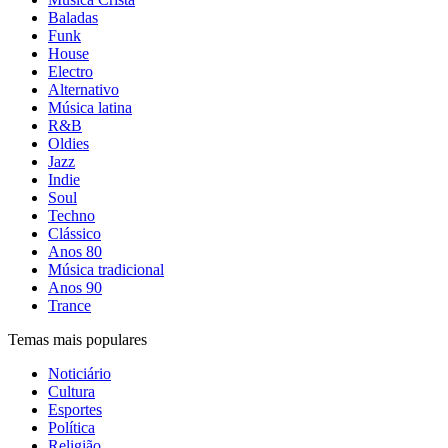
Baladas
Funk
House
Electro
Alternativo
Música latina
R&B
Oldies
Jazz
Indie
Soul
Techno
Clássico
Anos 80
Música tradicional
Anos 90
Trance
Temas mais populares
Noticiário
Cultura
Esportes
Política
Religião