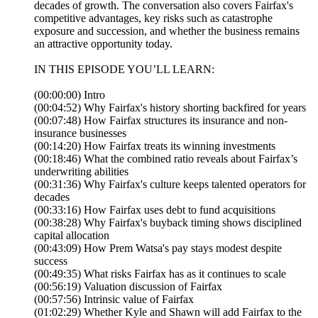
decades of growth. The conversation also covers Fairfax's
competitive advantages, key risks such as catastrophe
exposure and succession, and whether the business remains
an attractive opportunity today.
IN THIS EPISODE YOU’LL LEARN:
(00:00:00) Intro
(00:04:52) Why Fairfax's history shorting backfired for years
(00:07:48) How Fairfax structures its insurance and non-
insurance businesses
(00:14:20) How Fairfax treats its winning investments
(00:18:46) What the combined ratio reveals about Fairfax’s
underwriting abilities
(00:31:36) Why Fairfax's culture keeps talented operators for
decades
(00:33:16) How Fairfax uses debt to fund acquisitions
(00:38:28) Why Fairfax's buyback timing shows disciplined
capital allocation
(00:43:09) How Prem Watsa's pay stays modest despite
success
(00:49:35) What risks Fairfax has as it continues to scale
(00:56:19) Valuation discussion of Fairfax
(00:57:56) Intrinsic value of Fairfax
(01:02:29) Whether Kyle and Shawn will add Fairfax to the