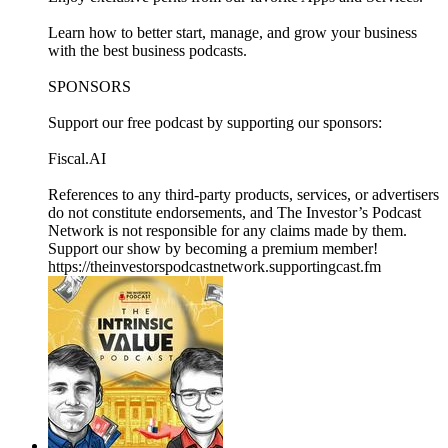
Learn how to better start, manage, and grow your business
with the ⁠⁠⁠⁠⁠⁠⁠⁠⁠⁠⁠⁠⁠⁠⁠⁠⁠⁠⁠⁠⁠⁠⁠⁠⁠⁠⁠⁠⁠⁠⁠⁠⁠⁠⁠⁠⁠⁠⁠⁠⁠⁠⁠⁠⁠⁠⁠⁠⁠⁠⁠⁠⁠⁠⁠⁠⁠⁠⁠⁠⁠⁠⁠⁠⁠⁠⁠⁠⁠⁠⁠⁠⁠⁠⁠⁠⁠⁠⁠⁠⁠⁠⁠⁠⁠⁠best business podcasts⁠⁠⁠⁠⁠⁠⁠⁠⁠⁠⁠⁠⁠⁠⁠⁠⁠⁠⁠⁠⁠⁠⁠⁠⁠⁠⁠⁠⁠⁠⁠⁠⁠⁠⁠⁠⁠⁠⁠⁠⁠⁠⁠⁠⁠⁠⁠⁠⁠⁠⁠⁠⁠⁠⁠⁠⁠⁠⁠⁠⁠⁠⁠⁠⁠⁠⁠⁠⁠⁠⁠⁠⁠⁠⁠⁠⁠⁠⁠⁠⁠⁠⁠⁠⁠⁠.
SPONSORS
Support our free podcast by supporting our ⁠⁠sponsors⁠⁠:
⁠⁠Fiscal.AI⁠⁠
References to any third-party products, services, or advertisers
do not constitute endorsements, and The Investor’s Podcast
Network is not responsible for any claims made by them.
Support our show by becoming a premium member!
https://theinvestorspodcastnetwork.supportingcast.fm