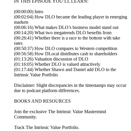
IN THIS EPISODE YOU’LL LEARN:
(00:00:00) Intro
(00:02:04) How DLO became the leading player in emerging
markets
(00:06:16) What makes DLO’s business model stand out
(00:14:20) What two megatrends DLO benefits from
(00:26:41) Whether there is a race to the bottom with take
rates
(00:50:37) How DLO compares to Western competition
(00:56:58) How DLocal distributes cash to shareholders
(01:13:26) Valuation discussion of DLO
(01:16:05) Whether DLO is valued attractively
(01:17:44) Whether Shawn and Daniel add DLO to the
Intrinsic Value Portfolio
Disclaimer: Slight discrepancies in the timestamps may occur
due to podcast platform differences.
BOOKS AND RESOURCES
Join the exclusive ⁠⁠⁠⁠⁠⁠⁠⁠⁠⁠⁠⁠⁠⁠⁠⁠⁠⁠⁠⁠⁠⁠⁠⁠⁠⁠⁠⁠⁠⁠⁠⁠⁠⁠⁠⁠⁠⁠⁠⁠⁠⁠⁠⁠⁠⁠⁠⁠⁠⁠⁠⁠⁠⁠⁠⁠⁠⁠⁠⁠⁠⁠⁠⁠⁠⁠⁠⁠⁠⁠⁠⁠⁠⁠⁠⁠⁠⁠⁠⁠⁠⁠⁠⁠⁠⁠⁠⁠⁠⁠⁠⁠⁠⁠⁠⁠⁠⁠⁠⁠⁠⁠⁠⁠⁠⁠⁠⁠⁠⁠⁠⁠⁠⁠⁠⁠⁠⁠⁠⁠⁠⁠⁠⁠⁠⁠⁠⁠⁠⁠⁠⁠⁠⁠⁠⁠⁠⁠⁠⁠⁠⁠⁠⁠⁠⁠⁠⁠⁠⁠⁠⁠⁠⁠⁠⁠⁠⁠⁠⁠⁠⁠⁠⁠⁠⁠⁠⁠⁠⁠⁠⁠⁠⁠⁠⁠The Intrinsic Value Mastermind
Community⁠⁠⁠⁠⁠⁠⁠⁠⁠⁠⁠⁠⁠⁠⁠⁠⁠⁠⁠⁠⁠⁠⁠⁠⁠⁠⁠⁠⁠⁠⁠⁠⁠⁠⁠⁠⁠⁠⁠⁠⁠⁠⁠⁠⁠⁠⁠⁠⁠⁠⁠⁠⁠⁠⁠⁠⁠⁠⁠⁠⁠⁠⁠⁠⁠⁠⁠⁠⁠⁠⁠⁠⁠⁠⁠⁠⁠⁠⁠⁠⁠⁠⁠⁠.
Track ⁠⁠⁠⁠⁠⁠⁠⁠⁠⁠⁠⁠The Intrinsic Value Portfolio⁠⁠⁠⁠⁠⁠⁠⁠⁠⁠⁠⁠.