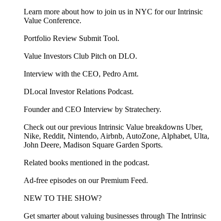
Learn more about how to join us in NYC for our ⁠⁠⁠⁠⁠Intrinsic
Value Conference⁠⁠⁠⁠⁠.
Portfolio Review ⁠⁠Submit Tool⁠⁠.
Value Investors Club ⁠⁠Pitch on DLO⁠⁠.
Interview with the CEO, Pedro Arnt.
DLocal Investor Relations Podcast.
Founder and CEO Interview by Stratechery.
Check out our previous Intrinsic Value breakdowns ⁠⁠Uber⁠⁠,
⁠⁠Nike⁠⁠, ⁠⁠Reddit⁠⁠, ⁠⁠Nintendo⁠⁠, ⁠⁠Airbnb⁠⁠, ⁠⁠AutoZone⁠⁠, ⁠⁠Alphabet⁠⁠, ⁠⁠Ulta⁠⁠,
⁠⁠John Deere⁠⁠, ⁠⁠Madison Square Garden Sports⁠⁠.
Related ⁠⁠⁠⁠⁠⁠⁠⁠⁠⁠⁠⁠⁠⁠⁠⁠⁠⁠⁠⁠⁠⁠⁠⁠⁠⁠⁠⁠⁠⁠⁠⁠⁠⁠⁠⁠⁠⁠⁠⁠⁠⁠⁠⁠⁠⁠⁠⁠⁠⁠⁠books⁠⁠⁠⁠⁠⁠⁠⁠⁠⁠⁠⁠⁠⁠⁠⁠⁠⁠⁠⁠⁠⁠⁠⁠⁠⁠⁠⁠⁠⁠⁠⁠⁠⁠⁠⁠⁠⁠⁠⁠⁠⁠⁠⁠⁠⁠⁠⁠⁠⁠⁠ mentioned in the podcast.
Ad-free episodes on our ⁠⁠⁠⁠⁠⁠⁠⁠⁠⁠⁠⁠⁠⁠⁠⁠⁠⁠⁠⁠⁠⁠⁠⁠⁠⁠⁠⁠⁠⁠⁠⁠⁠⁠⁠⁠⁠⁠⁠⁠⁠⁠⁠⁠⁠⁠⁠⁠⁠⁠⁠⁠⁠⁠⁠⁠⁠⁠⁠⁠⁠Premium Feed⁠⁠⁠⁠⁠⁠⁠⁠⁠⁠⁠⁠⁠⁠⁠⁠⁠⁠⁠⁠⁠⁠⁠⁠⁠⁠⁠⁠⁠⁠⁠⁠⁠⁠⁠⁠⁠⁠⁠⁠⁠⁠⁠⁠⁠⁠⁠⁠⁠⁠⁠⁠⁠⁠⁠⁠⁠⁠⁠⁠⁠⁠⁠⁠⁠⁠⁠⁠.
NEW TO THE SHOW?
Get smarter about valuing businesses through ⁠⁠⁠⁠⁠⁠⁠⁠⁠⁠⁠⁠⁠⁠⁠⁠⁠⁠⁠⁠⁠⁠⁠⁠⁠⁠⁠⁠⁠⁠⁠⁠⁠⁠⁠⁠⁠⁠⁠⁠⁠⁠⁠⁠⁠⁠⁠⁠⁠⁠⁠⁠⁠⁠⁠⁠⁠⁠⁠⁠⁠⁠⁠⁠⁠⁠⁠⁠⁠⁠⁠⁠⁠⁠⁠⁠⁠⁠⁠⁠⁠⁠⁠⁠⁠The Intrinsic