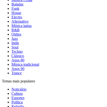
Baladas
Funk
House
Electro
Alternativo
Música latina
R&B
Oldies
Jazz
Indie
Soul
Techno
Clássico
Anos 80
Música tradicional
Anos 90
Trance
Temas mais populares
Noticiário
Cultura
Esportes
Política
Religião