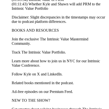
(01:11:43) Whether Kyle and Shawn will add PRM to the
Intrinsic Value Portfolio
Disclaimer: Slight discrepancies in the timestamps may occur
due to podcast platform differences.
BOOKS AND RESOURCES
Join the exclusive ⁠⁠⁠⁠⁠⁠⁠⁠⁠⁠⁠⁠⁠⁠⁠⁠⁠⁠⁠⁠⁠⁠⁠⁠⁠⁠⁠⁠⁠⁠⁠⁠⁠⁠⁠⁠⁠⁠⁠⁠⁠⁠⁠⁠⁠⁠⁠⁠⁠⁠⁠⁠⁠⁠⁠⁠⁠⁠⁠⁠⁠⁠⁠⁠⁠⁠⁠⁠⁠⁠⁠⁠⁠⁠⁠⁠⁠⁠⁠⁠⁠⁠⁠⁠⁠⁠⁠⁠⁠⁠⁠⁠⁠⁠⁠⁠⁠⁠⁠⁠⁠⁠⁠⁠⁠⁠⁠⁠⁠⁠⁠⁠⁠⁠⁠⁠⁠⁠⁠⁠⁠⁠⁠⁠⁠⁠⁠⁠⁠⁠⁠⁠⁠⁠⁠⁠⁠⁠⁠⁠⁠⁠⁠⁠⁠⁠⁠⁠⁠⁠⁠⁠⁠⁠⁠⁠⁠⁠⁠⁠⁠⁠⁠⁠⁠⁠⁠⁠⁠⁠⁠⁠⁠⁠⁠⁠The Intrinsic Value Mastermind
Community⁠⁠⁠⁠⁠⁠⁠⁠⁠⁠⁠⁠⁠⁠⁠⁠⁠⁠⁠⁠⁠⁠⁠⁠⁠⁠⁠⁠⁠⁠⁠⁠⁠⁠⁠⁠⁠⁠⁠⁠⁠⁠⁠⁠⁠⁠⁠⁠⁠⁠⁠⁠⁠⁠⁠⁠⁠⁠⁠⁠⁠⁠⁠⁠⁠⁠⁠⁠⁠⁠⁠⁠⁠⁠⁠⁠⁠⁠⁠⁠⁠⁠⁠⁠.
Track ⁠⁠⁠⁠⁠⁠⁠⁠⁠⁠⁠⁠The Intrinsic Value Portfolio⁠⁠⁠⁠⁠⁠⁠⁠⁠⁠⁠⁠.
Learn more about how to join us in NYC for our ⁠⁠⁠⁠⁠Intrinsic
Value Conference⁠⁠⁠⁠⁠.
Follow Kyle on ⁠⁠X⁠⁠ and ⁠⁠LinkedIn⁠⁠.
Related ⁠⁠⁠⁠⁠⁠⁠⁠⁠⁠⁠⁠⁠⁠⁠⁠⁠⁠⁠⁠⁠⁠⁠⁠⁠⁠⁠⁠⁠⁠⁠⁠⁠⁠⁠⁠⁠⁠⁠⁠⁠⁠⁠⁠⁠⁠⁠⁠⁠⁠⁠books⁠⁠⁠⁠⁠⁠⁠⁠⁠⁠⁠⁠⁠⁠⁠⁠⁠⁠⁠⁠⁠⁠⁠⁠⁠⁠⁠⁠⁠⁠⁠⁠⁠⁠⁠⁠⁠⁠⁠⁠⁠⁠⁠⁠⁠⁠⁠⁠⁠⁠⁠ mentioned in the podcast.
Ad-free episodes on our ⁠⁠⁠⁠⁠⁠⁠⁠⁠⁠⁠⁠⁠⁠⁠⁠⁠⁠⁠⁠⁠⁠⁠⁠⁠⁠⁠⁠⁠⁠⁠⁠⁠⁠⁠⁠⁠⁠⁠⁠⁠⁠⁠⁠⁠⁠⁠⁠⁠⁠⁠⁠⁠⁠⁠⁠⁠⁠⁠⁠⁠Premium Feed⁠⁠⁠⁠⁠⁠⁠⁠⁠⁠⁠⁠⁠⁠⁠⁠⁠⁠⁠⁠⁠⁠⁠⁠⁠⁠⁠⁠⁠⁠⁠⁠⁠⁠⁠⁠⁠⁠⁠⁠⁠⁠⁠⁠⁠⁠⁠⁠⁠⁠⁠⁠⁠⁠⁠⁠⁠⁠⁠⁠⁠⁠⁠⁠⁠⁠⁠⁠.
NEW TO THE SHOW?