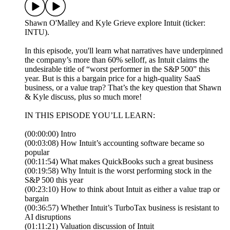
Shawn O'Malley and Kyle Grieve explore Intuit (ticker:
INTU).
In this episode, you'll learn what narratives have underpinned
the company’s more than 60% selloff, as Intuit claims the
undesirable title of “worst performer in the S&P 500” this
year. But is this a bargain price for a high-quality SaaS
business, or a value trap? That’s the key question that Shawn
& Kyle discuss, plus so much more!
IN THIS EPISODE YOU’LL LEARN:
(00:00:00) Intro
(00:03:08) How Intuit’s accounting software became so
popular
(00:11:54) What makes QuickBooks such a great business
(00:19:58) Why Intuit is the worst performing stock in the
S&P 500 this year
(00:23:10) How to think about Intuit as either a value trap or
bargain
(00:36:57) Whether Intuit’s TurboTax business is resistant to
AI disruptions
(01:11:21) Valuation discussion of Intuit