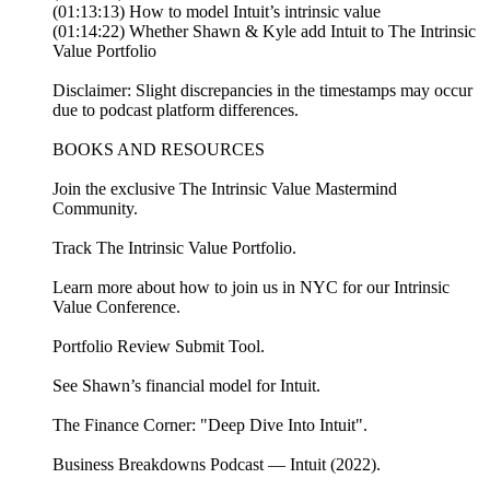
(01:13:13) How to model Intuit’s intrinsic value
(01:14:22) Whether Shawn & Kyle add Intuit to The Intrinsic
Value Portfolio
Disclaimer: Slight discrepancies in the timestamps may occur
due to podcast platform differences.
BOOKS AND RESOURCES
Join the exclusive ⁠⁠⁠⁠⁠⁠⁠⁠⁠⁠⁠⁠⁠⁠⁠⁠⁠⁠⁠⁠⁠⁠⁠⁠⁠⁠⁠⁠⁠⁠⁠⁠⁠⁠⁠⁠⁠⁠⁠⁠⁠⁠⁠⁠⁠⁠⁠⁠⁠⁠⁠⁠⁠⁠⁠⁠⁠⁠⁠⁠⁠⁠⁠⁠⁠⁠⁠⁠⁠⁠⁠⁠⁠⁠⁠⁠⁠⁠⁠⁠⁠⁠⁠⁠⁠⁠⁠⁠⁠⁠⁠⁠⁠⁠⁠⁠⁠⁠⁠⁠⁠⁠⁠⁠⁠⁠⁠⁠⁠⁠⁠⁠⁠⁠⁠⁠⁠⁠⁠⁠⁠⁠⁠⁠⁠⁠⁠⁠⁠⁠⁠⁠⁠⁠⁠⁠⁠⁠⁠⁠⁠⁠⁠⁠⁠⁠⁠⁠⁠⁠⁠⁠⁠⁠⁠⁠⁠⁠⁠⁠⁠⁠⁠⁠⁠⁠⁠⁠⁠⁠⁠⁠⁠⁠⁠⁠⁠⁠⁠The Intrinsic Value Mastermind
Community⁠⁠⁠⁠⁠⁠⁠⁠⁠⁠⁠⁠⁠⁠⁠⁠⁠⁠⁠⁠⁠⁠⁠⁠⁠⁠⁠⁠⁠⁠⁠⁠⁠⁠⁠⁠⁠⁠⁠⁠⁠⁠⁠⁠⁠⁠⁠⁠⁠⁠⁠⁠⁠⁠⁠⁠⁠⁠⁠⁠⁠⁠⁠⁠⁠⁠⁠⁠⁠⁠⁠⁠⁠⁠⁠⁠⁠⁠⁠⁠⁠⁠⁠⁠⁠.
Track ⁠⁠⁠⁠⁠⁠⁠⁠⁠⁠⁠⁠⁠The Intrinsic Value Portfolio⁠⁠⁠⁠⁠⁠⁠⁠⁠⁠⁠⁠⁠.
Learn more about how to join us in NYC for our ⁠⁠⁠⁠⁠⁠Intrinsic
Value Conference⁠⁠⁠⁠⁠⁠.
Portfolio Review ⁠⁠⁠Submit Tool⁠⁠⁠.
See Shawn’s financial model for Intuit.
The Finance Corner: "Deep Dive Into Intuit".
Business Breakdowns Podcast — Intuit (2022).