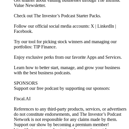
Get smarter about valuing businesses through ⁠⁠⁠⁠⁠⁠⁠⁠⁠⁠⁠⁠⁠⁠⁠⁠⁠⁠⁠⁠⁠⁠⁠⁠⁠⁠⁠⁠⁠⁠⁠⁠⁠⁠⁠⁠⁠⁠⁠⁠⁠⁠⁠⁠⁠⁠⁠⁠⁠⁠⁠⁠⁠⁠⁠⁠⁠⁠⁠⁠⁠⁠⁠⁠⁠⁠⁠⁠⁠⁠⁠⁠⁠⁠⁠⁠⁠⁠⁠⁠⁠⁠⁠⁠⁠The Intrinsic
Value Newsletter⁠⁠⁠⁠⁠⁠⁠⁠⁠⁠⁠⁠⁠⁠⁠⁠⁠⁠⁠⁠⁠⁠⁠⁠⁠⁠⁠⁠⁠⁠⁠⁠⁠⁠⁠⁠⁠⁠⁠⁠⁠⁠⁠⁠⁠⁠⁠⁠⁠⁠⁠⁠⁠⁠⁠⁠⁠⁠⁠⁠⁠⁠⁠⁠⁠⁠⁠⁠⁠⁠⁠⁠⁠⁠⁠⁠⁠⁠⁠⁠⁠⁠⁠⁠⁠.
Check out ⁠⁠⁠⁠⁠⁠⁠⁠⁠⁠⁠⁠⁠⁠⁠⁠⁠⁠The Investor’s Podcast Starter Packs⁠⁠⁠⁠⁠⁠⁠⁠⁠⁠⁠⁠⁠⁠⁠⁠⁠⁠.
Follow our official social media accounts: ⁠⁠⁠⁠⁠⁠⁠⁠⁠⁠⁠⁠⁠⁠⁠⁠⁠⁠⁠⁠⁠⁠⁠⁠⁠⁠⁠⁠⁠⁠⁠⁠⁠⁠⁠⁠⁠⁠⁠⁠⁠⁠⁠⁠⁠⁠⁠⁠⁠⁠⁠⁠⁠⁠⁠⁠⁠⁠⁠⁠⁠⁠⁠⁠⁠⁠⁠⁠⁠⁠⁠⁠⁠⁠⁠⁠⁠⁠⁠⁠⁠⁠⁠⁠⁠X⁠⁠⁠⁠⁠⁠⁠⁠⁠⁠⁠⁠⁠⁠⁠⁠⁠⁠⁠⁠⁠⁠⁠⁠⁠⁠⁠⁠⁠⁠⁠⁠⁠⁠⁠⁠⁠⁠⁠⁠⁠⁠⁠⁠⁠⁠⁠⁠⁠⁠⁠⁠⁠⁠⁠⁠⁠⁠⁠⁠⁠⁠⁠⁠⁠⁠⁠⁠⁠⁠⁠⁠⁠⁠⁠⁠⁠⁠⁠⁠⁠⁠⁠⁠⁠ | ⁠⁠⁠⁠⁠⁠⁠⁠⁠⁠⁠⁠⁠⁠⁠⁠⁠⁠⁠⁠⁠⁠⁠⁠⁠⁠⁠⁠⁠⁠⁠⁠⁠⁠⁠⁠⁠⁠⁠⁠⁠⁠⁠⁠⁠⁠⁠⁠⁠⁠⁠⁠⁠⁠⁠⁠⁠⁠⁠⁠⁠⁠⁠⁠⁠⁠⁠⁠⁠⁠⁠⁠⁠⁠⁠⁠⁠⁠⁠⁠⁠⁠⁠⁠⁠LinkedIn⁠⁠⁠⁠⁠⁠⁠⁠⁠⁠⁠⁠⁠⁠⁠⁠⁠⁠⁠⁠⁠⁠⁠⁠⁠⁠⁠⁠⁠⁠⁠⁠⁠⁠⁠⁠⁠⁠⁠⁠⁠⁠⁠⁠⁠⁠⁠⁠⁠⁠⁠⁠⁠⁠⁠⁠⁠⁠⁠⁠⁠⁠⁠⁠⁠⁠⁠⁠⁠⁠⁠⁠⁠⁠⁠⁠⁠⁠⁠⁠⁠⁠⁠⁠⁠ |
⁠⁠⁠⁠⁠⁠⁠⁠⁠⁠⁠⁠⁠⁠⁠⁠⁠⁠⁠⁠⁠⁠⁠⁠⁠⁠⁠⁠⁠⁠⁠⁠⁠⁠⁠⁠⁠⁠⁠⁠⁠⁠⁠⁠⁠⁠⁠⁠⁠⁠⁠⁠⁠⁠⁠⁠⁠⁠⁠⁠⁠⁠⁠⁠⁠⁠⁠⁠⁠⁠⁠⁠⁠⁠⁠⁠⁠⁠⁠⁠⁠⁠⁠⁠⁠Facebook⁠⁠⁠⁠⁠⁠⁠⁠⁠⁠⁠⁠⁠⁠⁠⁠⁠⁠⁠⁠⁠⁠⁠⁠⁠⁠⁠⁠⁠⁠⁠⁠⁠⁠⁠⁠⁠⁠⁠⁠⁠⁠⁠⁠⁠⁠⁠⁠⁠⁠⁠⁠⁠⁠⁠⁠⁠⁠⁠⁠⁠⁠⁠⁠⁠⁠⁠⁠⁠⁠⁠⁠⁠⁠⁠⁠⁠⁠⁠⁠⁠⁠⁠⁠⁠⁠⁠⁠⁠⁠⁠⁠⁠⁠⁠⁠⁠⁠⁠⁠⁠⁠⁠⁠⁠⁠⁠⁠⁠⁠⁠⁠⁠⁠⁠⁠⁠⁠⁠⁠⁠⁠⁠⁠⁠⁠⁠⁠⁠⁠⁠⁠⁠⁠⁠⁠⁠⁠⁠⁠⁠⁠⁠⁠⁠⁠⁠⁠⁠⁠⁠⁠⁠⁠⁠⁠⁠⁠⁠⁠⁠⁠⁠⁠⁠⁠⁠⁠⁠⁠⁠⁠⁠⁠⁠⁠⁠⁠⁠⁠⁠⁠⁠⁠⁠⁠⁠⁠⁠⁠⁠⁠⁠⁠⁠⁠⁠⁠⁠⁠⁠⁠.
Try our tool for picking stock winners and managing our
portfolios: ⁠⁠⁠⁠⁠⁠⁠⁠⁠⁠⁠⁠⁠⁠⁠⁠⁠⁠⁠⁠⁠⁠⁠⁠⁠⁠⁠⁠⁠⁠⁠⁠⁠⁠⁠⁠⁠⁠⁠⁠⁠⁠⁠⁠⁠⁠⁠⁠⁠⁠⁠⁠⁠⁠⁠⁠⁠⁠⁠⁠⁠⁠⁠⁠⁠⁠⁠⁠⁠⁠⁠⁠⁠⁠⁠⁠⁠⁠⁠⁠⁠⁠⁠⁠⁠TIP Finance⁠⁠⁠⁠⁠⁠⁠⁠⁠⁠⁠⁠⁠⁠⁠⁠.
Enjoy exclusive perks from our ⁠⁠⁠⁠⁠⁠⁠⁠⁠⁠⁠⁠⁠⁠⁠⁠⁠⁠⁠⁠⁠⁠⁠⁠⁠⁠⁠⁠⁠⁠⁠⁠⁠⁠⁠⁠⁠⁠⁠⁠⁠⁠⁠⁠⁠⁠⁠⁠⁠⁠⁠⁠⁠⁠⁠⁠⁠⁠⁠⁠⁠⁠⁠⁠⁠⁠⁠⁠⁠⁠⁠⁠⁠⁠⁠⁠⁠⁠⁠⁠⁠⁠⁠⁠⁠favorite Apps and Services⁠⁠⁠⁠⁠⁠⁠⁠⁠⁠⁠⁠⁠⁠⁠⁠⁠⁠⁠⁠⁠⁠⁠⁠⁠⁠⁠⁠⁠⁠⁠⁠⁠⁠⁠⁠⁠⁠⁠⁠⁠⁠⁠⁠⁠⁠⁠⁠⁠⁠⁠⁠⁠⁠⁠⁠⁠⁠⁠⁠⁠⁠⁠⁠⁠⁠⁠⁠⁠⁠⁠⁠⁠⁠⁠⁠⁠⁠⁠⁠⁠⁠⁠⁠⁠.
Learn how to better start, manage, and grow your business
with the ⁠⁠⁠⁠⁠⁠⁠⁠⁠⁠⁠⁠⁠⁠⁠⁠⁠⁠⁠⁠⁠⁠⁠⁠⁠⁠⁠⁠⁠⁠⁠⁠⁠⁠⁠⁠⁠⁠⁠⁠⁠⁠⁠⁠⁠⁠⁠⁠⁠⁠⁠⁠⁠⁠⁠⁠⁠⁠⁠⁠⁠⁠⁠⁠⁠⁠⁠⁠⁠⁠⁠⁠⁠⁠⁠⁠⁠⁠⁠⁠⁠⁠⁠⁠⁠best business podcasts⁠⁠⁠⁠⁠⁠⁠⁠⁠⁠⁠⁠⁠⁠⁠⁠⁠⁠⁠⁠⁠⁠⁠⁠⁠⁠⁠⁠⁠⁠⁠⁠⁠⁠⁠⁠⁠⁠⁠⁠⁠⁠⁠⁠⁠⁠⁠⁠⁠⁠⁠⁠⁠⁠⁠⁠⁠⁠⁠⁠⁠⁠⁠⁠⁠⁠⁠⁠⁠⁠⁠⁠⁠⁠⁠⁠⁠⁠⁠⁠⁠⁠⁠⁠⁠.
SPONSORS
Support our free podcast by supporting our ⁠⁠⁠⁠⁠sponsors⁠⁠⁠⁠⁠:
⁠⁠⁠⁠⁠⁠⁠⁠⁠Fiscal.AI⁠⁠⁠⁠⁠⁠
References to any third-party products, services, or advertisers
do not constitute endorsements, and The Investor’s Podcast
Network is not responsible for any claims made by them.
Support our show by becoming a premium member!