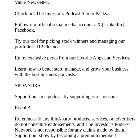
Value Newsletter⁠⁠⁠⁠⁠⁠⁠⁠⁠⁠⁠⁠⁠⁠⁠⁠⁠⁠⁠⁠⁠⁠⁠⁠⁠⁠⁠⁠⁠⁠⁠⁠⁠⁠⁠⁠⁠⁠⁠⁠⁠⁠⁠⁠⁠⁠⁠⁠⁠⁠⁠⁠⁠⁠⁠⁠⁠⁠⁠⁠⁠⁠⁠⁠⁠⁠⁠⁠⁠⁠⁠⁠⁠⁠⁠⁠⁠⁠⁠⁠⁠⁠⁠⁠⁠.
Check out ⁠⁠⁠⁠⁠⁠⁠⁠⁠⁠⁠⁠⁠⁠⁠⁠⁠⁠The Investor’s Podcast Starter Packs⁠⁠⁠⁠⁠⁠⁠⁠⁠⁠⁠⁠⁠⁠⁠⁠⁠⁠.
Follow our official social media accounts: ⁠⁠⁠⁠⁠⁠⁠⁠⁠⁠⁠⁠⁠⁠⁠⁠⁠⁠⁠⁠⁠⁠⁠⁠⁠⁠⁠⁠⁠⁠⁠⁠⁠⁠⁠⁠⁠⁠⁠⁠⁠⁠⁠⁠⁠⁠⁠⁠⁠⁠⁠⁠⁠⁠⁠⁠⁠⁠⁠⁠⁠⁠⁠⁠⁠⁠⁠⁠⁠⁠⁠⁠⁠⁠⁠⁠⁠⁠⁠⁠⁠⁠⁠⁠⁠X⁠⁠⁠⁠⁠⁠⁠⁠⁠⁠⁠⁠⁠⁠⁠⁠⁠⁠⁠⁠⁠⁠⁠⁠⁠⁠⁠⁠⁠⁠⁠⁠⁠⁠⁠⁠⁠⁠⁠⁠⁠⁠⁠⁠⁠⁠⁠⁠⁠⁠⁠⁠⁠⁠⁠⁠⁠⁠⁠⁠⁠⁠⁠⁠⁠⁠⁠⁠⁠⁠⁠⁠⁠⁠⁠⁠⁠⁠⁠⁠⁠⁠⁠⁠⁠ | ⁠⁠⁠⁠⁠⁠⁠⁠⁠⁠⁠⁠⁠⁠⁠⁠⁠⁠⁠⁠⁠⁠⁠⁠⁠⁠⁠⁠⁠⁠⁠⁠⁠⁠⁠⁠⁠⁠⁠⁠⁠⁠⁠⁠⁠⁠⁠⁠⁠⁠⁠⁠⁠⁠⁠⁠⁠⁠⁠⁠⁠⁠⁠⁠⁠⁠⁠⁠⁠⁠⁠⁠⁠⁠⁠⁠⁠⁠⁠⁠⁠⁠⁠⁠⁠LinkedIn⁠⁠⁠⁠⁠⁠⁠⁠⁠⁠⁠⁠⁠⁠⁠⁠⁠⁠⁠⁠⁠⁠⁠⁠⁠⁠⁠⁠⁠⁠⁠⁠⁠⁠⁠⁠⁠⁠⁠⁠⁠⁠⁠⁠⁠⁠⁠⁠⁠⁠⁠⁠⁠⁠⁠⁠⁠⁠⁠⁠⁠⁠⁠⁠⁠⁠⁠⁠⁠⁠⁠⁠⁠⁠⁠⁠⁠⁠⁠⁠⁠⁠⁠⁠⁠ |
⁠⁠⁠⁠⁠⁠⁠⁠⁠⁠⁠⁠⁠⁠⁠⁠⁠⁠⁠⁠⁠⁠⁠⁠⁠⁠⁠⁠⁠⁠⁠⁠⁠⁠⁠⁠⁠⁠⁠⁠⁠⁠⁠⁠⁠⁠⁠⁠⁠⁠⁠⁠⁠⁠⁠⁠⁠⁠⁠⁠⁠⁠⁠⁠⁠⁠⁠⁠⁠⁠⁠⁠⁠⁠⁠⁠⁠⁠⁠⁠⁠⁠⁠⁠⁠Facebook⁠⁠⁠⁠⁠⁠⁠⁠⁠⁠⁠⁠⁠⁠⁠⁠⁠⁠⁠⁠⁠⁠⁠⁠⁠⁠⁠⁠⁠⁠⁠⁠⁠⁠⁠⁠⁠⁠⁠⁠⁠⁠⁠⁠⁠⁠⁠⁠⁠⁠⁠⁠⁠⁠⁠⁠⁠⁠⁠⁠⁠⁠⁠⁠⁠⁠⁠⁠⁠⁠⁠⁠⁠⁠⁠⁠⁠⁠⁠⁠⁠⁠⁠⁠⁠⁠⁠⁠⁠⁠⁠⁠⁠⁠⁠⁠⁠⁠⁠⁠⁠⁠⁠⁠⁠⁠⁠⁠⁠⁠⁠⁠⁠⁠⁠⁠⁠⁠⁠⁠⁠⁠⁠⁠⁠⁠⁠⁠⁠⁠⁠⁠⁠⁠⁠⁠⁠⁠⁠⁠⁠⁠⁠⁠⁠⁠⁠⁠⁠⁠⁠⁠⁠⁠⁠⁠⁠⁠⁠⁠⁠⁠⁠⁠⁠⁠⁠⁠⁠⁠⁠⁠⁠⁠⁠⁠⁠⁠⁠⁠⁠⁠⁠⁠⁠⁠⁠⁠⁠⁠⁠⁠⁠⁠⁠⁠⁠⁠⁠⁠⁠⁠.
Try our tool for picking stock winners and managing our
portfolios: ⁠⁠⁠⁠⁠⁠⁠⁠⁠⁠⁠⁠⁠⁠⁠⁠⁠⁠⁠⁠⁠⁠⁠⁠⁠⁠⁠⁠⁠⁠⁠⁠⁠⁠⁠⁠⁠⁠⁠⁠⁠⁠⁠⁠⁠⁠⁠⁠⁠⁠⁠⁠⁠⁠⁠⁠⁠⁠⁠⁠⁠⁠⁠⁠⁠⁠⁠⁠⁠⁠⁠⁠⁠⁠⁠⁠⁠⁠⁠⁠⁠⁠⁠⁠⁠TIP Finance⁠⁠⁠⁠⁠⁠⁠⁠⁠⁠⁠⁠⁠⁠⁠⁠.
Enjoy exclusive perks from our ⁠⁠⁠⁠⁠⁠⁠⁠⁠⁠⁠⁠⁠⁠⁠⁠⁠⁠⁠⁠⁠⁠⁠⁠⁠⁠⁠⁠⁠⁠⁠⁠⁠⁠⁠⁠⁠⁠⁠⁠⁠⁠⁠⁠⁠⁠⁠⁠⁠⁠⁠⁠⁠⁠⁠⁠⁠⁠⁠⁠⁠⁠⁠⁠⁠⁠⁠⁠⁠⁠⁠⁠⁠⁠⁠⁠⁠⁠⁠⁠⁠⁠⁠⁠⁠favorite Apps and Services⁠⁠⁠⁠⁠⁠⁠⁠⁠⁠⁠⁠⁠⁠⁠⁠⁠⁠⁠⁠⁠⁠⁠⁠⁠⁠⁠⁠⁠⁠⁠⁠⁠⁠⁠⁠⁠⁠⁠⁠⁠⁠⁠⁠⁠⁠⁠⁠⁠⁠⁠⁠⁠⁠⁠⁠⁠⁠⁠⁠⁠⁠⁠⁠⁠⁠⁠⁠⁠⁠⁠⁠⁠⁠⁠⁠⁠⁠⁠⁠⁠⁠⁠⁠⁠.
Learn how to better start, manage, and grow your business
with the ⁠⁠⁠⁠⁠⁠⁠⁠⁠⁠⁠⁠⁠⁠⁠⁠⁠⁠⁠⁠⁠⁠⁠⁠⁠⁠⁠⁠⁠⁠⁠⁠⁠⁠⁠⁠⁠⁠⁠⁠⁠⁠⁠⁠⁠⁠⁠⁠⁠⁠⁠⁠⁠⁠⁠⁠⁠⁠⁠⁠⁠⁠⁠⁠⁠⁠⁠⁠⁠⁠⁠⁠⁠⁠⁠⁠⁠⁠⁠⁠⁠⁠⁠⁠⁠best business podcasts⁠⁠⁠⁠⁠⁠⁠⁠⁠⁠⁠⁠⁠⁠⁠⁠⁠⁠⁠⁠⁠⁠⁠⁠⁠⁠⁠⁠⁠⁠⁠⁠⁠⁠⁠⁠⁠⁠⁠⁠⁠⁠⁠⁠⁠⁠⁠⁠⁠⁠⁠⁠⁠⁠⁠⁠⁠⁠⁠⁠⁠⁠⁠⁠⁠⁠⁠⁠⁠⁠⁠⁠⁠⁠⁠⁠⁠⁠⁠⁠⁠⁠⁠⁠⁠.
SPONSORS
Support our free podcast by supporting our ⁠sponsors⁠:
⁠Fiscal.AI⁠
References to any third-party products, services, or advertisers
do not constitute endorsements, and The Investor’s Podcast
Network is not responsible for any claims made by them.
Support our show by becoming a premium member!