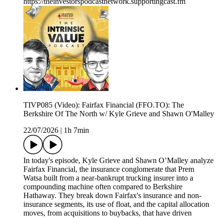
https://theinvestorspodcastnetwork.supportingcast.fm
TIVP085 (Video): Fairfax Financial (FFO.TO): The
Berkshire Of The North w/ Kyle Grieve and Shawn O'Malley
22/07/2026
|
1h 7min
In today's episode, Kyle Grieve and Shawn O’Malley analyze
Fairfax Financial, the insurance conglomerate that Prem
Watsa built from a near-bankrupt trucking insurer into a
compounding machine often compared to Berkshire
Hathaway. They break down Fairfax's insurance and non-
insurance segments, its use of float, and the capital allocation
moves, from acquisitions to buybacks, that have driven