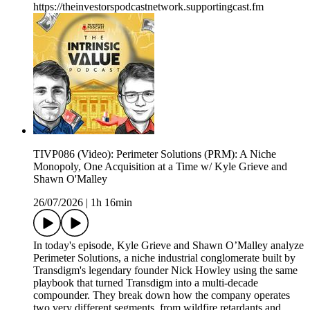
https://theinvestorspodcastnetwork.supportingcast.fm
TIVP086 (Video): Perimeter Solutions (PRM): A Niche
Monopoly, One Acquisition at a Time w/ Kyle Grieve and
Shawn O'Malley
26/07/2026
|
1h 16min
In today's episode, Kyle Grieve and Shawn O’Malley analyze
Perimeter Solutions, a niche industrial conglomerate built by
Transdigm's legendary founder Nick Howley using the same
playbook that turned Transdigm into a multi-decade
compounder. They break down how the company operates
two very different segments, from wildfire retardants and