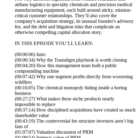
airbase logistics to specialty chemicals and precision medical
manufacturing equipment, each built around sticky, mission-
critical customer relationships. They’ll also cover the
company's acquisition strategy, its unusual founder's advisory
fee, and the debt and litigation risks that complicate an
otherwise compelling capital allocation story.
IN THIS EPISODE YOU’LL LEARN:
(00:00:00) Intro
(00:00:34) Why the Transdigm playbook is worth cloning
(00:04:20) How this management team built a public
compounding machine
(00:07:42) Why one segment profits directly from worsening
wildfires
(00:16:05) The chemical monopoly hiding inside a boring
business
(00:27:27) What makes these niche products nearly
impossible to replace
(00:37:14) How disciplined acquisitions have created so much
shareholder value
(00:43:19) The controversial fee structure investors aren’t big
fans of
(01:07:07) Valuation discussion of PRM
(01:09:54) Intrinsic value of PRM