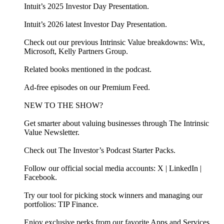
Intuit’s 2025 Investor Day Presentation.
Intuit’s 2026 latest Investor Day Presentation.
Check out our previous Intrinsic Value breakdowns: ⁠⁠⁠Wix,
Microsoft, Kelly Partners Group.
Related ⁠⁠⁠⁠⁠⁠⁠⁠⁠⁠⁠⁠⁠⁠⁠⁠⁠⁠⁠⁠⁠⁠⁠⁠⁠⁠⁠⁠⁠⁠⁠⁠⁠⁠⁠⁠⁠⁠⁠⁠⁠⁠⁠⁠⁠⁠⁠⁠⁠⁠⁠⁠books⁠⁠⁠⁠⁠⁠⁠⁠⁠⁠⁠⁠⁠⁠⁠⁠⁠⁠⁠⁠⁠⁠⁠⁠⁠⁠⁠⁠⁠⁠⁠⁠⁠⁠⁠⁠⁠⁠⁠⁠⁠⁠⁠⁠⁠⁠⁠⁠⁠⁠⁠⁠ mentioned in the podcast.
Ad-free episodes on our ⁠⁠⁠⁠⁠⁠⁠⁠⁠⁠⁠⁠⁠⁠⁠⁠⁠⁠⁠⁠⁠⁠⁠⁠⁠⁠⁠⁠⁠⁠⁠⁠⁠⁠⁠⁠⁠⁠⁠⁠⁠⁠⁠⁠⁠⁠⁠⁠⁠⁠⁠⁠⁠⁠⁠⁠⁠⁠⁠⁠⁠⁠Premium Feed⁠⁠⁠⁠⁠⁠⁠⁠⁠⁠⁠⁠⁠⁠⁠⁠⁠⁠⁠⁠⁠⁠⁠⁠⁠⁠⁠⁠⁠⁠⁠⁠⁠⁠⁠⁠⁠⁠⁠⁠⁠⁠⁠⁠⁠⁠⁠⁠⁠⁠⁠⁠⁠⁠⁠⁠⁠⁠⁠⁠⁠⁠⁠⁠⁠⁠⁠⁠⁠.
NEW TO THE SHOW?
Get smarter about valuing businesses through ⁠⁠⁠⁠⁠⁠⁠⁠⁠⁠⁠⁠⁠⁠⁠⁠⁠⁠⁠⁠⁠⁠⁠⁠⁠⁠⁠⁠⁠⁠⁠⁠⁠⁠⁠⁠⁠⁠⁠⁠⁠⁠⁠⁠⁠⁠⁠⁠⁠⁠⁠⁠⁠⁠⁠⁠⁠⁠⁠⁠⁠⁠⁠⁠⁠⁠⁠⁠⁠⁠⁠⁠⁠⁠⁠⁠⁠⁠⁠⁠⁠⁠⁠⁠⁠⁠The Intrinsic
Value Newsletter⁠⁠⁠⁠⁠⁠⁠⁠⁠⁠⁠⁠⁠⁠⁠⁠⁠⁠⁠⁠⁠⁠⁠⁠⁠⁠⁠⁠⁠⁠⁠⁠⁠⁠⁠⁠⁠⁠⁠⁠⁠⁠⁠⁠⁠⁠⁠⁠⁠⁠⁠⁠⁠⁠⁠⁠⁠⁠⁠⁠⁠⁠⁠⁠⁠⁠⁠⁠⁠⁠⁠⁠⁠⁠⁠⁠⁠⁠⁠⁠⁠⁠⁠⁠⁠⁠.
Check out ⁠⁠⁠⁠⁠⁠⁠⁠⁠⁠⁠⁠⁠⁠⁠⁠⁠⁠⁠The Investor’s Podcast Starter Packs⁠⁠⁠⁠⁠⁠⁠⁠⁠⁠⁠⁠⁠⁠⁠⁠⁠⁠⁠.
Follow our official social media accounts: ⁠⁠⁠⁠⁠⁠⁠⁠⁠⁠⁠⁠⁠⁠⁠⁠⁠⁠⁠⁠⁠⁠⁠⁠⁠⁠⁠⁠⁠⁠⁠⁠⁠⁠⁠⁠⁠⁠⁠⁠⁠⁠⁠⁠⁠⁠⁠⁠⁠⁠⁠⁠⁠⁠⁠⁠⁠⁠⁠⁠⁠⁠⁠⁠⁠⁠⁠⁠⁠⁠⁠⁠⁠⁠⁠⁠⁠⁠⁠⁠⁠⁠⁠⁠⁠⁠X⁠⁠⁠⁠⁠⁠⁠⁠⁠⁠⁠⁠⁠⁠⁠⁠⁠⁠⁠⁠⁠⁠⁠⁠⁠⁠⁠⁠⁠⁠⁠⁠⁠⁠⁠⁠⁠⁠⁠⁠⁠⁠⁠⁠⁠⁠⁠⁠⁠⁠⁠⁠⁠⁠⁠⁠⁠⁠⁠⁠⁠⁠⁠⁠⁠⁠⁠⁠⁠⁠⁠⁠⁠⁠⁠⁠⁠⁠⁠⁠⁠⁠⁠⁠⁠⁠ | ⁠⁠⁠⁠⁠⁠⁠⁠⁠⁠⁠⁠⁠⁠⁠⁠⁠⁠⁠⁠⁠⁠⁠⁠⁠⁠⁠⁠⁠⁠⁠⁠⁠⁠⁠⁠⁠⁠⁠⁠⁠⁠⁠⁠⁠⁠⁠⁠⁠⁠⁠⁠⁠⁠⁠⁠⁠⁠⁠⁠⁠⁠⁠⁠⁠⁠⁠⁠⁠⁠⁠⁠⁠⁠⁠⁠⁠⁠⁠⁠⁠⁠⁠⁠⁠⁠LinkedIn⁠⁠⁠⁠⁠⁠⁠⁠⁠⁠⁠⁠⁠⁠⁠⁠⁠⁠⁠⁠⁠⁠⁠⁠⁠⁠⁠⁠⁠⁠⁠⁠⁠⁠⁠⁠⁠⁠⁠⁠⁠⁠⁠⁠⁠⁠⁠⁠⁠⁠⁠⁠⁠⁠⁠⁠⁠⁠⁠⁠⁠⁠⁠⁠⁠⁠⁠⁠⁠⁠⁠⁠⁠⁠⁠⁠⁠⁠⁠⁠⁠⁠⁠⁠⁠⁠ |
⁠⁠⁠⁠⁠⁠⁠⁠⁠⁠⁠⁠⁠⁠⁠⁠⁠⁠⁠⁠⁠⁠⁠⁠⁠⁠⁠⁠⁠⁠⁠⁠⁠⁠⁠⁠⁠⁠⁠⁠⁠⁠⁠⁠⁠⁠⁠⁠⁠⁠⁠⁠⁠⁠⁠⁠⁠⁠⁠⁠⁠⁠⁠⁠⁠⁠⁠⁠⁠⁠⁠⁠⁠⁠⁠⁠⁠⁠⁠⁠⁠⁠⁠⁠⁠⁠Facebook⁠⁠⁠⁠⁠⁠⁠⁠⁠⁠⁠⁠⁠⁠⁠⁠⁠⁠⁠⁠⁠⁠⁠⁠⁠⁠⁠⁠⁠⁠⁠⁠⁠⁠⁠⁠⁠⁠⁠⁠⁠⁠⁠⁠⁠⁠⁠⁠⁠⁠⁠⁠⁠⁠⁠⁠⁠⁠⁠⁠⁠⁠⁠⁠⁠⁠⁠⁠⁠⁠⁠⁠⁠⁠⁠⁠⁠⁠⁠⁠⁠⁠⁠⁠⁠⁠⁠⁠⁠⁠⁠⁠⁠⁠⁠⁠⁠⁠⁠⁠⁠⁠⁠⁠⁠⁠⁠⁠⁠⁠⁠⁠⁠⁠⁠⁠⁠⁠⁠⁠⁠⁠⁠⁠⁠⁠⁠⁠⁠⁠⁠⁠⁠⁠⁠⁠⁠⁠⁠⁠⁠⁠⁠⁠⁠⁠⁠⁠⁠⁠⁠⁠⁠⁠⁠⁠⁠⁠⁠⁠⁠⁠⁠⁠⁠⁠⁠⁠⁠⁠⁠⁠⁠⁠⁠⁠⁠⁠⁠⁠⁠⁠⁠⁠⁠⁠⁠⁠⁠⁠⁠⁠⁠⁠⁠⁠⁠⁠⁠⁠⁠⁠⁠⁠⁠.
Try our tool for picking stock winners and managing our
portfolios: ⁠⁠⁠⁠⁠⁠⁠⁠⁠⁠⁠⁠⁠⁠⁠⁠⁠⁠⁠⁠⁠⁠⁠⁠⁠⁠⁠⁠⁠⁠⁠⁠⁠⁠⁠⁠⁠⁠⁠⁠⁠⁠⁠⁠⁠⁠⁠⁠⁠⁠⁠⁠⁠⁠⁠⁠⁠⁠⁠⁠⁠⁠⁠⁠⁠⁠⁠⁠⁠⁠⁠⁠⁠⁠⁠⁠⁠⁠⁠⁠⁠⁠⁠⁠⁠⁠TIP Finance⁠⁠⁠⁠⁠⁠⁠⁠⁠⁠⁠⁠⁠⁠⁠⁠⁠.
Enjoy exclusive perks from our ⁠⁠⁠⁠⁠⁠⁠⁠⁠⁠⁠⁠⁠⁠⁠⁠⁠⁠⁠⁠⁠⁠⁠⁠⁠⁠⁠⁠⁠⁠⁠⁠⁠⁠⁠⁠⁠⁠⁠⁠⁠⁠⁠⁠⁠⁠⁠⁠⁠⁠⁠⁠⁠⁠⁠⁠⁠⁠⁠⁠⁠⁠⁠⁠⁠⁠⁠⁠⁠⁠⁠⁠⁠⁠⁠⁠⁠⁠⁠⁠⁠⁠⁠⁠⁠⁠favorite Apps and Services⁠⁠⁠⁠⁠⁠⁠⁠⁠⁠⁠⁠⁠⁠⁠⁠⁠⁠⁠⁠⁠⁠⁠⁠⁠⁠⁠⁠⁠⁠⁠⁠⁠⁠⁠⁠⁠⁠⁠⁠⁠⁠⁠⁠⁠⁠⁠⁠⁠⁠⁠⁠⁠⁠⁠⁠⁠⁠⁠⁠⁠⁠⁠⁠⁠⁠⁠⁠⁠⁠⁠⁠⁠⁠⁠⁠⁠⁠⁠⁠⁠⁠⁠⁠⁠⁠.