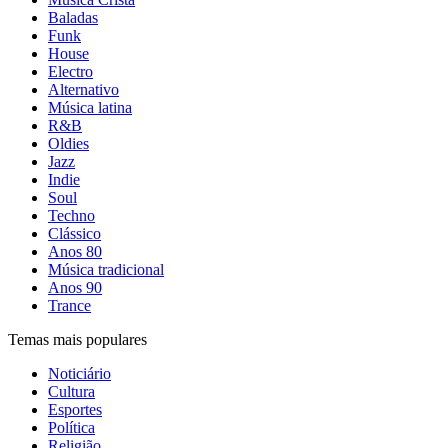
Baladas
Funk
House
Electro
Alternativo
Música latina
R&B
Oldies
Jazz
Indie
Soul
Techno
Clássico
Anos 80
Música tradicional
Anos 90
Trance
Temas mais populares
Noticiário
Cultura
Esportes
Política
Religião