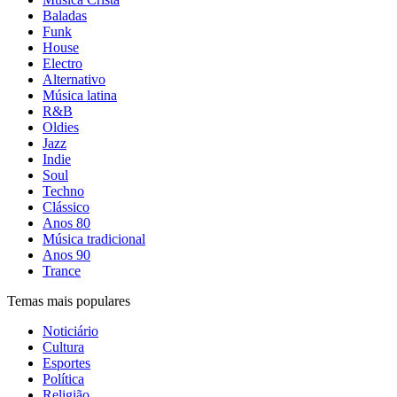
Baladas
Funk
House
Electro
Alternativo
Música latina
R&B
Oldies
Jazz
Indie
Soul
Techno
Clássico
Anos 80
Música tradicional
Anos 90
Trance
Temas mais populares
Noticiário
Cultura
Esportes
Política
Religião