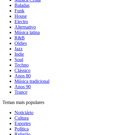
Baladas
Funk
House
Electro
Alternativo
Música latina
R&B
Oldies
Jazz
Indie
Soul
Techno
Clássico
Anos 80
Música tradicional
Anos 90
Trance
Temas mais populares
Noticiário
Cultura
Esportes
Política
Religião