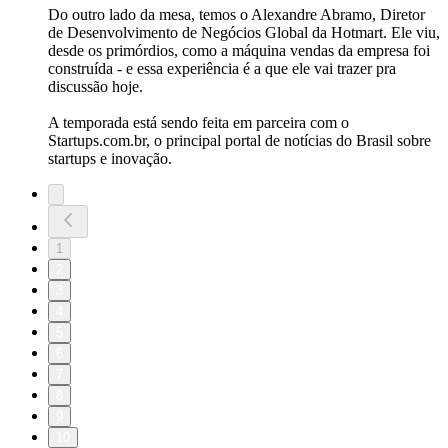
Do outro lado da mesa, temos o Alexandre Abramo, Diretor
de Desenvolvimento de Negócios Global da Hotmart. Ele viu,
desde os primórdios, como a máquina vendas da empresa foi
construída - e essa experiência é a que ele vai trazer pra
discussão hoje.
A temporada está sendo feita em parceira com o
Startups.com.br, o principal portal de notícias do Brasil sobre
startups e inovação.
1
2
3
4
5
6
7
8
9
10