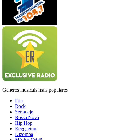
Gêneros musicais mais populares
Pop
Rock
Sertanejo
Bossa Nova
Hip Hop
Reggaeton
Kizomba
Música Cristã