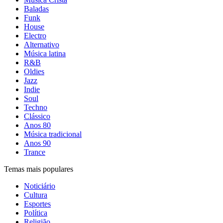
Baladas
Funk
House
Electro
Alternativo
Música latina
R&B
Oldies
Jazz
Indie
Soul
Techno
Clássico
Anos 80
Música tradicional
Anos 90
Trance
Temas mais populares
Noticiário
Cultura
Esportes
Política
Religião