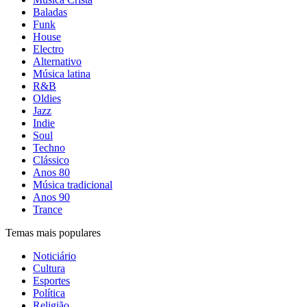
Baladas
Funk
House
Electro
Alternativo
Música latina
R&B
Oldies
Jazz
Indie
Soul
Techno
Clássico
Anos 80
Música tradicional
Anos 90
Trance
Temas mais populares
Noticiário
Cultura
Esportes
Política
Religião