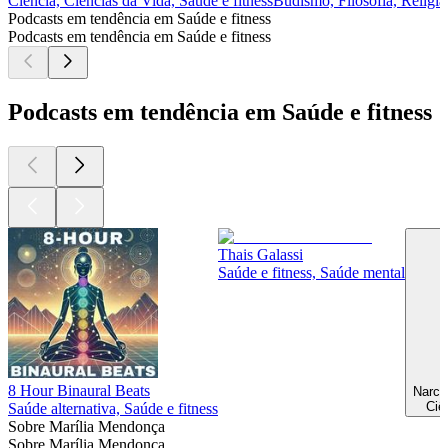
Ciência, Ciências da Vida, Saúde e fitness
Budismo, Filosofia, Religiã
Podcasts em tendência em Saúde e fitness
Podcasts em tendência em Saúde e fitness
Podcasts em tendência em Saúde e fitness
Thais Galassi
Saúde e fitness, Saúde mental
8 Hour Binaural Beats
Ciê
Saúde alternativa, Saúde e fitness
Sobre Marília Mendonça
Sobre Marília Mendonça