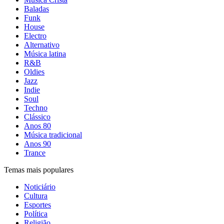
Baladas
Funk
House
Electro
Alternativo
Música latina
R&B
Oldies
Jazz
Indie
Soul
Techno
Clássico
Anos 80
Música tradicional
Anos 90
Trance
Temas mais populares
Noticiário
Cultura
Esportes
Política
Religião