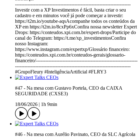
--------------------------------------------------------------------------
Investir com a XP Investimentos é fácil, basta criar o seu
cadastro e em minutos você já pode começar a investir:
https://t2m.io/youtube-aqsAcompanhe todos os conteúdos da
XP em https://t2m.io/8cxPp6xConfira nossa newsletter Expert
Drops: https://conteudos.xpi.com.br/expert-drops/Participe do
canal do Telegram: https://t.me/xp_investimentosConfira
nosso Instagram:
https://www.instagram.com/expertxp/Glossário financeiro:
https://conteudos.xpi.com.br/conteudos-gerais/glossario-
financeiro/-----------------------------------------------------------------
--------------------------------------------------------------------------
#GrupoFleury #InteligênciaArtificial #FLRY3
#47 - Na mesa com Gustavo Portela, CEO da CAIXA
SEGURIDADE (CXSE3)
18/06/2026
|
1h 9min
#46 - Na mesa com Aurélio Pavinato, CEO da SLC Agrícola