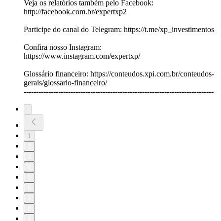
Veja os relatórios também pelo Facebook:
http://facebook.com.br/expertxp2
Participe do canal do Telegram: https://t.me/xp_investimentos
Confira nosso Instagram:
https://www.instagram.com/expertxp/
Glossário financeiro: https://conteudos.xpi.com.br/conteudos-
gerais/glossario-financeiro/
-----------------------------------------------------------------------------
1
2
3
4
5
6
7
8
9