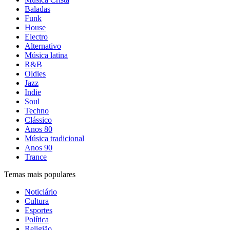
Baladas
Funk
House
Electro
Alternativo
Música latina
R&B
Oldies
Jazz
Indie
Soul
Techno
Clássico
Anos 80
Música tradicional
Anos 90
Trance
Temas mais populares
Noticiário
Cultura
Esportes
Política
Religião