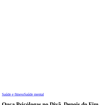
Saúde e fitness
Saúde mental
Ouça Psicólogas no Divã, Depois do Fim,