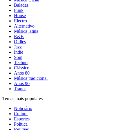
Baladas
Funk
House
Electro
Alternativo
Música latina
R&B
Oldies
Jazz
Indie
Soul
Techno
Clássico
Anos 80
Música tradicional
Anos 90
Trance
Temas mais populares
Noticiário
Cultura
Esportes
Política
Religião